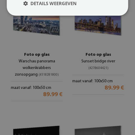
DETAILS WEERGEVEN
Foto op glas
Foto op glas
Warschau panorama
Sunset bridge river
wolkenkrabbers
(#278604421)
zonsopgang
(#318281800)
maat vanaf: 100x50 cm
89.99 €
maat vanaf: 100x50 cm
89.99 €