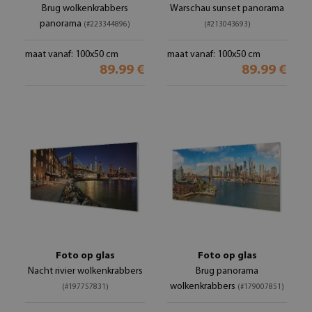
Brug wolkenkrabbers
Warschau sunset panorama
panorama
(#223344896)
(#213043693)
maat vanaf: 100x50 cm
maat vanaf: 100x50 cm
89.99 €
89.99 €
Foto op glas
Foto op glas
Nacht rivier wolkenkrabbers
Brug panorama
wolkenkrabbers
(#197757831)
(#179007851)