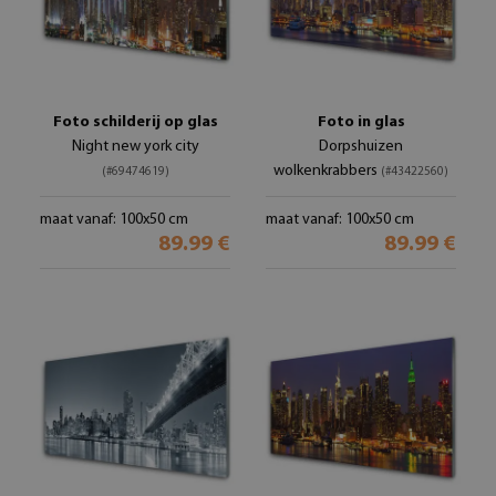
Foto schilderij op glas
Foto in glas
Night new york city
Dorpshuizen
wolkenkrabbers
(#69474619)
(#43422560)
maat vanaf: 100x50 cm
maat vanaf: 100x50 cm
89.99 €
89.99 €