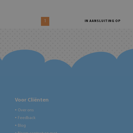
1
IN AANSLUITING OP
Voor Cliënten
Over ons
●
Feedback
●
Blog
●