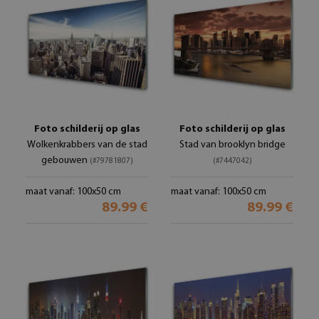
Foto schilderij op glas
Foto schilderij op glas
Wolkenkrabbers van de stad
Stad van brooklyn bridge
gebouwen
(#79781807)
(#7447042)
maat vanaf: 100x50 cm
maat vanaf: 100x50 cm
89.99 €
89.99 €