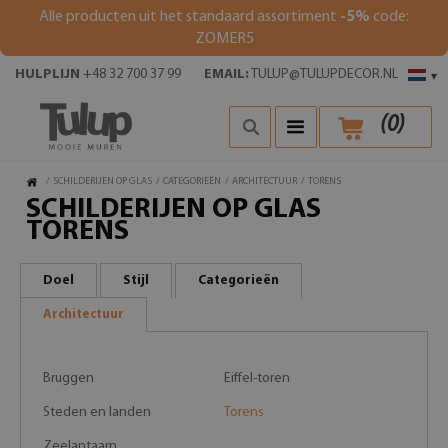
Alle producten uit het standaard assortiment
-5%
code:
ZOMER5
HULPLIJN
+48 32 700 37 99
EMAIL:
TULUP@TULUPDECOR.NL
▾
(
0
)
/
SCHILDERIJEN OP GLAS
/
CATEGORIEËN
/
ARCHITECTUUR
/
TORENS
SCHILDERIJEN OP GLAS
TORENS
Doel
Stijl
Categorieën
Architectuur
Bruggen
Eiffel-toren
Steden en landen
Torens
Zeelantaarn