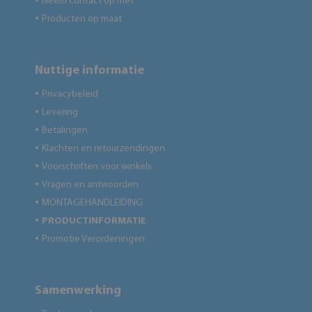
Neem contact op met
●
Producten op maat
●
Nuttige informatie
Privacybeleid
●
Levering
●
Betalingen
●
Klachten en retourzendingen
●
Voorschriften voor winkels
●
Vragen en antwoorden
●
MONTAGEHANDLEIDING
●
PRODUCTINFORMATIE
●
Promotie Verordeningen
●
Samenwerking