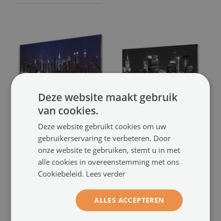
Deze website maakt gebruik
van cookies.
Foto op glas
Foto op glas
Deze website gebruikt cookies om uw
Wolkenkrabbers city homes
Warschau panorama night
gebruikerservaring te verbeteren. Door
wolkenkrabbers
(#114080500)
(#91727016)
onze website te gebruiken, stemt u in met
alle cookies in overeenstemming met ons
maat vanaf: 100x50 cm
maat vanaf: 100x50 cm
Cookiebeleid.
Lees verder
89.99 €
89.99 €
ALLES ACCEPTEREN