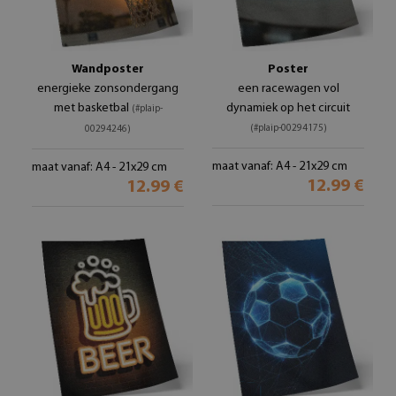
Wandposter
Poster
energieke zonsondergang
een racewagen vol
met basketbal
dynamiek op het circuit
(#plaip-
(#plaip-00294175)
00294246)
maat vanaf: A4 - 21x29 cm
maat vanaf: A4 - 21x29 cm
12.99 €
12.99 €