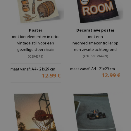
Poster
Decoratieve poster
met bierelementen in retro
met een
vintage stijl voor een
neonreclamecontroller op
gezellige sfeer
een zwarte achtergrond
(#plaip-
(#plaip-00294269)
00294371)
maat vanaf: A4 - 21x29 cm
maat vanaf: A4 - 21x29 cm
12.99 €
12.99 €