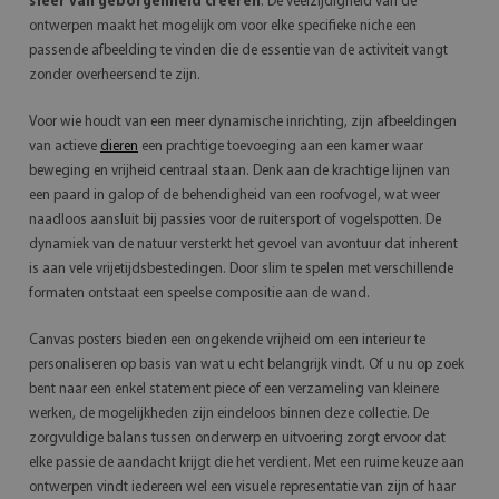
sfeer van geborgenheid creëren
. De veelzijdigheid van de
ontwerpen maakt het mogelijk om voor elke specifieke niche een
passende afbeelding te vinden die de essentie van de activiteit vangt
zonder overheersend te zijn.
Voor wie houdt van een meer dynamische inrichting, zijn afbeeldingen
van actieve
dieren
een prachtige toevoeging aan een kamer waar
beweging en vrijheid centraal staan. Denk aan de krachtige lijnen van
een paard in galop of de behendigheid van een roofvogel, wat weer
naadloos aansluit bij passies voor de ruitersport of vogelspotten. De
dynamiek van de natuur versterkt het gevoel van avontuur dat inherent
is aan vele vrijetijdsbestedingen. Door slim te spelen met verschillende
formaten ontstaat een speelse compositie aan de wand.
Canvas posters bieden een ongekende vrijheid om een interieur te
personaliseren op basis van wat u echt belangrijk vindt. Of u nu op zoek
bent naar een enkel statement piece of een verzameling van kleinere
werken, de mogelijkheden zijn eindeloos binnen deze collectie. De
zorgvuldige balans tussen onderwerp en uitvoering zorgt ervoor dat
elke passie de aandacht krijgt die het verdient. Met een ruime keuze aan
ontwerpen vindt iedereen wel een visuele representatie van zijn of haar