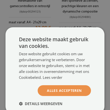
minimalisme van
met sportieve accenten,
gamecontrollers in retrostijl
prachtige kleuren en een
dynamische compositie
(#plaip-00294123)
(#plaip-00294080)
maat vanaf: A4 - 21x29 cm
12.99 €
maat vanaf: A4 - 21x29 cm
12.99 €
Deze website maakt gebruik
van cookies.
Deze website gebruikt cookies om uw
gebruikerservaring te verbeteren. Door
onze website te gebruiken, stemt u in met
alle cookies in overeenstemming met ons
Cookiebeleid.
Lees verder
ALLES ACCEPTEREN
Wandposter
Decoratieve poster
DETAILS WEERGEVEN
moderne vinylplaten in het
retro popart cassette met
geel en turkoois
kleurrijke markeringen
(#plaip-
(#plaip-