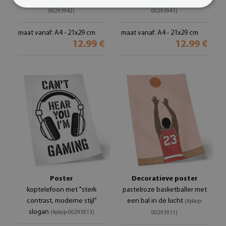
00293942)
00293941)
maat vanaf: A4 - 21x29 cm
maat vanaf: A4 - 21x29 cm
12.99 €
12.99 €
Poster
Decoratieve poster
koptelefoon met "sterk
pastelroze basketballer met
contrast, moderne stijl"
een bal in de lucht
(#plaip-
slogan
(#plaip-00293913)
00293911)