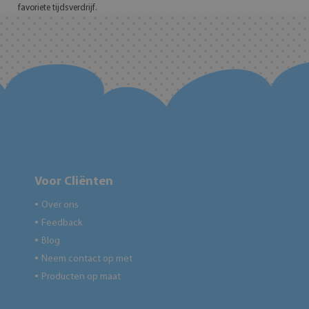
favoriete tijdsverdrijf.
Voor Cliënten
Over ons
●
Feedback
●
Blog
●
Neem contact op met
●
Producten op maat
●