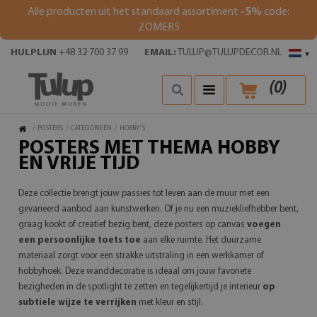
Alle producten uit het standaard assortiment
-5%
code:
ZOMER5
HULPLIJN
+48 32 700 37 99
EMAIL:
TULUP@TULUPDECOR.NL
▾
(
0
)
/
POSTERS
/
CATEGORIEËN
/
HOBBY'S
POSTERS MET THEMA HOBBY
EN VRIJE TIJD
Deze collectie brengt jouw passies tot leven aan de muur met een
gevarieerd aanbod aan kunstwerken. Of je nu een muziekliefhebber bent,
graag kookt of creatief bezig bent, deze posters op canvas
voegen
een persoonlijke toets toe
aan elke ruimte. Het duurzame
materiaal zorgt voor een strakke uitstraling in een werkkamer of
hobbyhoek. Deze wanddecoratie is ideaal om jouw favoriete
bezigheden in de spotlight te zetten en tegelijkertijd je interieur
op
subtiele wijze te verrijken
met kleur en stijl.