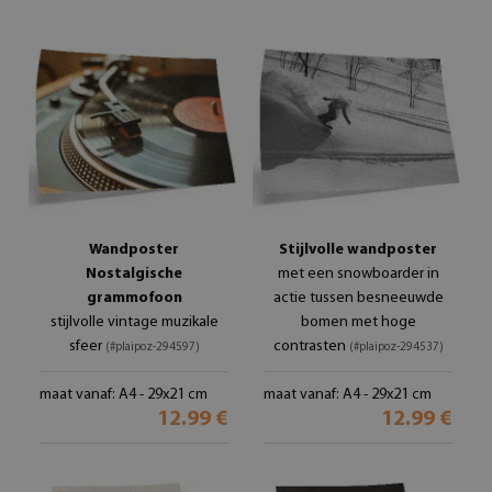
Wandposter
Stijlvolle wandposter
Nostalgische
met een snowboarder in
grammofoon
actie tussen besneeuwde
stijlvolle vintage muzikale
bomen met hoge
sfeer
contrasten
(#plaipoz-294597)
(#plaipoz-294537)
maat vanaf: A4 - 29x21 cm
maat vanaf: A4 - 29x21 cm
12.99 €
12.99 €