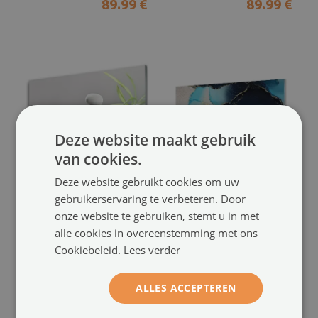
89.99 €
89.99 €
Deze website maakt gebruik
van cookies.
Deze website gebruikt cookies om uw
Glas schilderij
Foto in glas
gebruikerservaring te verbeteren. Door
Zen spa stones grass
Marmeren steenabstractie
onze website te gebruiken, stemt u in met
(#152510579)
(#326123345)
alle cookies in overeenstemming met ons
Cookiebeleid.
Lees verder
maat vanaf: 100x50 cm
maat vanaf: 100x50 cm
89.99 €
89.99 €
ALLES ACCEPTEREN