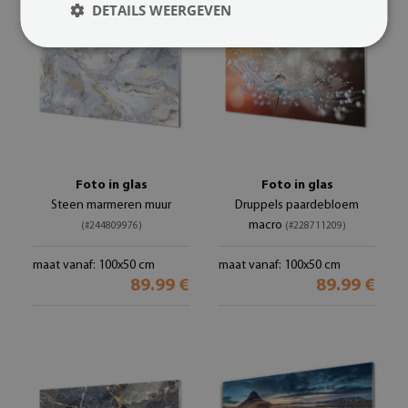
DETAILS WEERGEVEN
Foto in glas
Foto in glas
Steen marmeren muur
Druppels paardebloem
macro
(#244809976)
(#228711209)
maat vanaf: 100x50 cm
maat vanaf: 100x50 cm
89.99 €
89.99 €