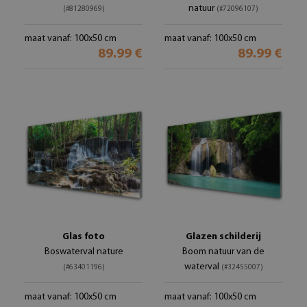
natuur
(#81280969)
(#72096107)
maat vanaf: 100x50 cm
maat vanaf: 100x50 cm
89.99 €
89.99 €
Glas foto
Glazen schilderij
Boswaterval nature
Boom natuur van de
waterval
(#63401196)
(#32455007)
maat vanaf: 100x50 cm
maat vanaf: 100x50 cm