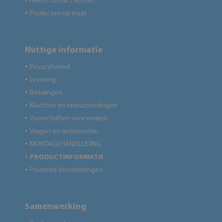
Neem contact op met
●
Producten op maat
●
Nuttige informatie
Privacybeleid
●
Levering
●
Betalingen
●
Klachten en retourzendingen
●
Voorschriften voor winkels
●
Vragen en antwoorden
●
MONTAGEHANDLEIDING
●
PRODUCTINFORMATIE
●
Promotie Verordeningen
●
Samenwerking