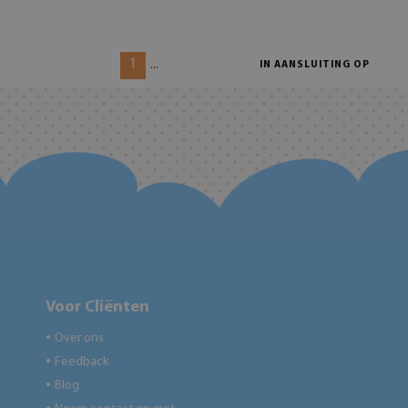
1
...
IN AANSLUITING OP
Voor Cliënten
Over ons
●
Feedback
●
Blog
●