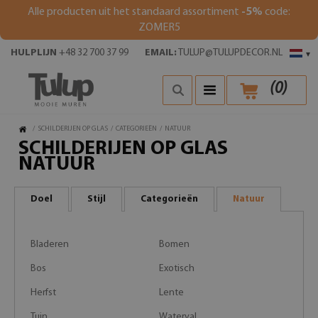
Alle producten uit het standaard assortiment
-5%
code:
ZOMER5
HULPLIJN
+48 32 700 37 99
EMAIL:
TULUP@TULUPDECOR.NL
▾
(
0
)
/
SCHILDERIJEN OP GLAS
/
CATEGORIEËN
/
NATUUR
SCHILDERIJEN OP GLAS
NATUUR
Doel
Stijl
Categorieën
Natuur
Bladeren
Bomen
Bos
Exotisch
Herfst
Lente
Tuin
Waterval