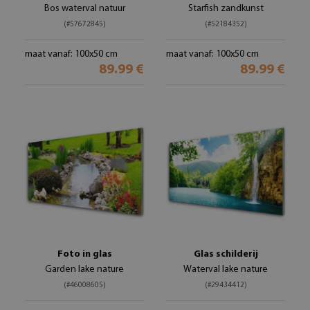
Bos waterval natuur
Starfish zandkunst
(#57672845)
(#52184352)
maat vanaf: 100x50 cm
maat vanaf: 100x50 cm
89.99 €
89.99 €
Foto in glas
Glas schilderij
Garden lake nature
Waterval lake nature
(#46008605)
(#29434412)