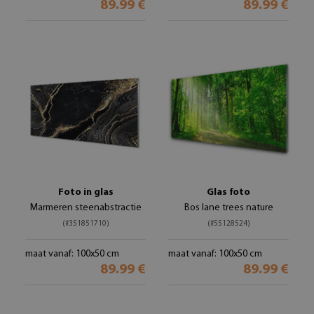
89.99 €
89.99 €
Foto in glas
Glas foto
Marmeren steenabstractie
Bos lane trees nature
(#351851710)
(#55128524)
maat vanaf: 100x50 cm
maat vanaf: 100x50 cm
89.99 €
89.99 €