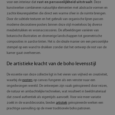
voor een interieur dat
rust en persoonlijkheid uitstraalt
. Deze
kunstwerken combineren natuurlijke elementen met abstracte vormen en
zachte kleurenpaletten die direct een warme sfeer in de ruimte brengen.
Door de subtiele texturen en het gebruik van organische lijnen passen
moderne decoratieve posters binnen deze stijl moeiteloos bij diverse
meubelstukken en woonaccessoires. De afbeeldingen variëren van
botanische illustraties en dromerige landschappen tot geometrische
composities in aardse tinten. Het is de ideale manier om een persoonlijke
stempel op een wand te drukken zonder dat het ontwerp de rest van de
kamer gaat overheersen.
De artistieke kracht van de boho levensstijl
De essentie van deze collectie ligt in het vieren van vrijheid en creativiteit,
waarbij de
posters
op canvas fungeren als een venster naar een
ongedwongen wereld. De ontwerpen zijn vaak geïnspireerd door reizen,
de natuur en ambachtelijke technieken, wat resulteert in beeldmateriaal
dat zowel authentiek als eigentijds aanvoelt. Voor wie meer variatie
zoekt in de wanddecoratie, bieden
artistiek
geïnspireerde werken een
prachtige aanvulling op de meer traditionele boho patronen.