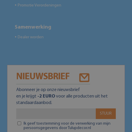
Promotie Verordeningen
●
Samenwerking
Dealer worden
●
NIEUWSBRIEF
Abonneer je op onze nieuwsbrief
en je krijgt
-2 EURO
voor alle producten uit het
standaardaanbod.
STUUR
Ik geef toestemming voor de verwerking van mijn
persoonsgegevens door Tulupdecor.nl