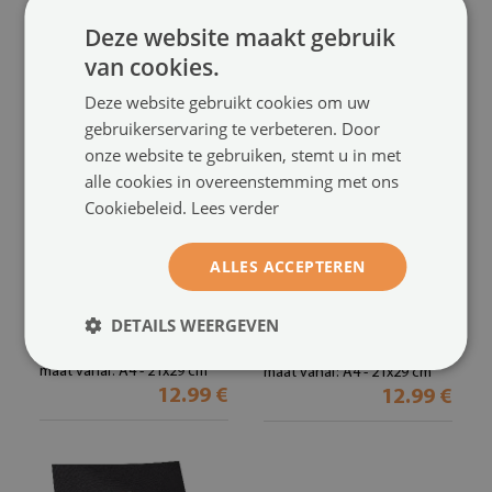
Deze website maakt gebruik
van cookies.
Deze website gebruikt cookies om uw
gebruikerservaring te verbeteren. Door
onze website te gebruiken, stemt u in met
alle cookies in overeenstemming met ons
Cookiebeleid.
Lees verder
Poster
Decoratieve poster
ALLES ACCEPTEREN
bloemblaadjes in de vorm
met bloemenmandala in
van een symbool van
roze, crème en groen
(#plaip-
DETAILS WEERGEVEN
lichtheid
(#plaip-00293418)
00293416)
maat vanaf: A4 - 21x29 cm
maat vanaf: A4 - 21x29 cm
12.99 €
12.99 €