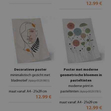
12.99 €
Decoratieve poster
Poster met moderne
minimalistisch gezicht met
geometrische bloemen in
bladmotief
pasteltinten
(#plaip-00293803)
moderne print in
maat vanaf: A4 - 21x29 cm
pasteltinten
(#plaip-00293781)
12.99 €
maat vanaf: A4 - 21x29 cm
12.99 €