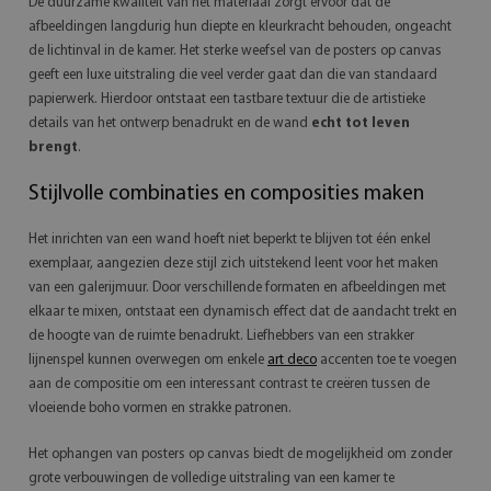
De duurzame kwaliteit van het materiaal zorgt ervoor dat de
afbeeldingen langdurig hun diepte en kleurkracht behouden, ongeacht
de lichtinval in de kamer. Het sterke weefsel van de posters op canvas
geeft een luxe uitstraling die veel verder gaat dan die van standaard
papierwerk. Hierdoor ontstaat een tastbare textuur die de artistieke
details van het ontwerp benadrukt en de wand
echt tot leven
brengt
.
Stijlvolle combinaties en composities maken
Het inrichten van een wand hoeft niet beperkt te blijven tot één enkel
exemplaar, aangezien deze stijl zich uitstekend leent voor het maken
van een galerijmuur. Door verschillende formaten en afbeeldingen met
elkaar te mixen, ontstaat een dynamisch effect dat de aandacht trekt en
de hoogte van de ruimte benadrukt. Liefhebbers van een strakker
lijnenspel kunnen overwegen om enkele
art deco
accenten toe te voegen
aan de compositie om een interessant contrast te creëren tussen de
vloeiende boho vormen en strakke patronen.
Het ophangen van posters op canvas biedt de mogelijkheid om zonder
grote verbouwingen de volledige uitstraling van een kamer te