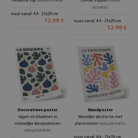
moderne stijl
zonder stippen
(#plaip-00294048)
(#plaip-
00294047)
maat vanaf: A4 - 21x29 cm
12.99 €
maat vanaf: A4 - 21x29 cm
12.99 €
Decoratieve poster
Wandposter
vijgen en bladeren in
kleurrijke abstractie met
natuurlijke kleurpatronen
plantvormen
(#plaip-00294041)
(#plaip-00294046)
maat vanaf: A4 - 21x29 cm