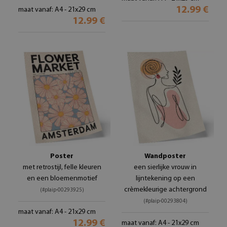
12.99 €
maat vanaf: A4 - 21x29 cm
12.99 €
Poster
Wandposter
met retrostijl, felle kleuren
een sierlijke vrouw in
en een bloemenmotief
lijntekening op een
crèmekleurige achtergrond
(#plaip-00293925)
(#plaip-00293804)
maat vanaf: A4 - 21x29 cm
12.99 €
maat vanaf: A4 - 21x29 cm