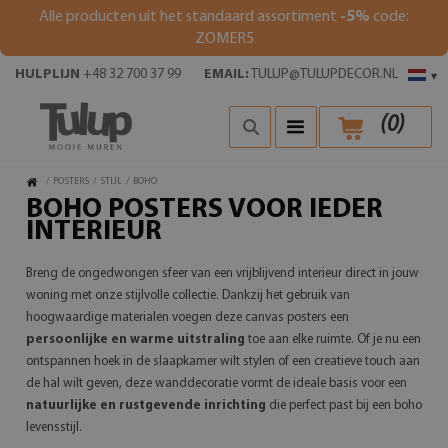
Alle producten uit het standaard assortiment
-5%
code:
ZOMER5
HULPLIJN
+48 32 700 37 99
EMAIL:
TULUP@TULUPDECOR.NL
▾
(
0
)
/
POSTERS
/
STIJL
/
BOHO
BOHO POSTERS VOOR IEDER
INTERIEUR
Breng de ongedwongen sfeer van een vrijblijvend interieur direct in jouw
woning met onze stijlvolle collectie. Dankzij het gebruik van
hoogwaardige materialen voegen deze canvas posters een
persoonlijke en warme uitstraling
toe aan elke ruimte. Of je nu een
ontspannen hoek in de slaapkamer wilt stylen of een creatieve touch aan
de hal wilt geven, deze wanddecoratie vormt de ideale basis voor een
natuurlijke en rustgevende inrichting
die perfect past bij een boho
levensstijl.