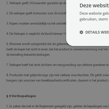
1. Verkoper geeft 24 maanden garantie op de aangeboden producten. Deze ter
Deze websit
Deze website geb
2. De verkoper geeft instructies voor de installatie van het product.
gebruiken, stemt
3. Kopers moeten onmiddellijk na het ontdekken van het niet in overeenstemmin
DETAILS WE
4. De Verkoper is verplicht de klacht binnen 14 dagen na indiening te behande
6. Wanneer wordt vastgesteld dat de geleverde goederen niet in overeenstemm
heeft de koper het recht te eisen dat het product in overeenstemming met het 
de bestelling betaalde bedragen.
7. Verkoper heeft het recht de klant om terugzending van defecte goederen te
8. Producten met gelijmde tags zijn niet vatbaar voor klachten. Dit geldt zow
hangers zijn voorzien van breekbaarheidscertificaten, daarom is het product 
§ 9 Slotbepalingen
1. In zaken die niet in dit Reglement geregeld zijn, gelden de bepalingen van 