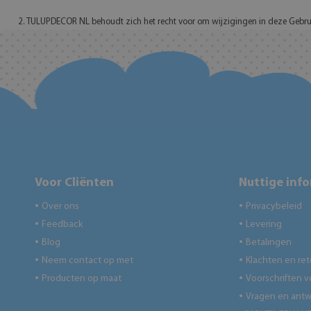
2. TULUPDECOR NL behoudt zich het recht voor om wijzigingen in deze Gebr
Voor Cliënten
Nuttige inf
Over ons
Privacybeleid
●
●
Feedback
Levering
●
●
Blog
Betalingen
●
●
Neem contact op met
Klachten en re
●
●
Producten op maat
Voorschriften v
●
●
Vragen en ant
●