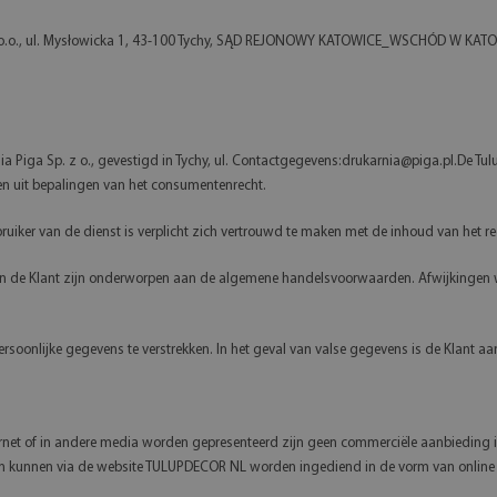
Sp. z o.o., ul. Mysłowicka 1, 43-100 Tychy, SĄD REJONOWY KATOWICE_WSCHÓD
nia Piga Sp. z o., gevestigd in Tychy, ul. Contactgegevens:
drukarnia@piga.pl.De
Tulu
ien uit bepalingen van het consumentenrecht.
bruiker van de dienst is verplicht zich vertrouwd te maken met de inhoud van het
L en de Klant zijn onderworpen aan de algemene handelsvoorwaarden. Afwijkingen
persoonlijke gegevens te verstrekken. In het geval van valse gegevens is de Klant aa
et of in andere media worden gepresenteerd zijn geen commerciële aanbieding in 
nnen via de website TULUPDECOR NL worden ingediend in de vorm van online formu