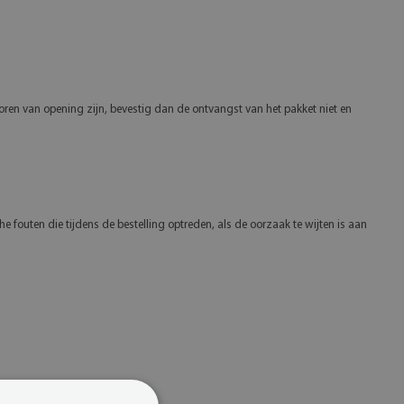
poren van opening zijn, bevestig dan de ontvangst van het pakket niet en
he fouten die tijdens de bestelling optreden, als de oorzaak te wijten is aan