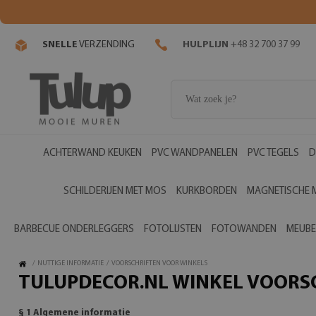
SNELLE
VERZENDING
HULPLIJN
+48 32 700 37 99
ACHTERWAND KEUKEN
PVC WANDPANELEN
PVC TEGELS
D
SCHILDERIJEN MET MOS
KURKBORDEN
MAGNETISCHE 
BARBECUE ONDERLEGGERS
FOTOLIJSTEN
FOTOWANDEN
MEUBE
/
NUTTIGE INFORMATIE
/
VOORSCHRIFTEN VOOR WINKELS
TULUPDECOR.NL WINKEL VOORS
§ 1 Algemene informatie