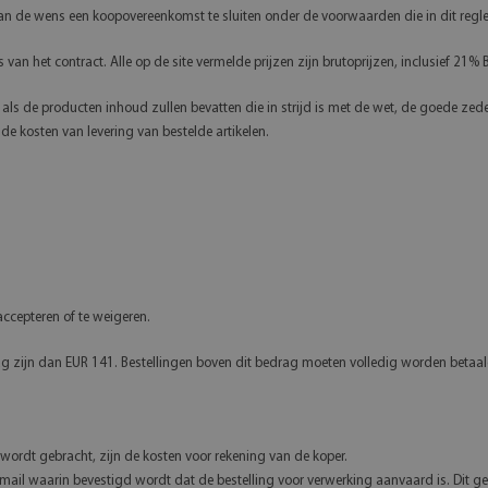
 van de wens een koopovereenkomst te sluiten onder de voorwaarden die in dit regle
s van het contract. Alle op de site vermelde prijzen zijn brutoprijzen, inclusief 21
n als de producten inhoud zullen bevatten die in strijd is met de wet, de goede zed
e kosten van levering van bestelde artikelen.
ccepteren of te weigeren.
 zijn dan EUR 141. Bestellingen boven dit bedrag moeten volledig worden betaald
 wordt gebracht, zijn de kosten voor rekening van de koper.
ail waarin bevestigd wordt dat de bestelling voor verwerking aanvaard is. Dit gebe