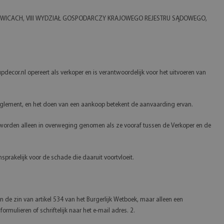
 W KATOWICACH, VIII WYDZIAŁ GOSPODARCZY KRAJOWEGO REJESTRU SĄDOWEGO,
pdecor.nl opereert als verkoper en is verantwoordelijk voor het uitvoeren van
 reglement, en het doen van een aankoop betekent de aanvaarding ervan.
 worden alleen in overweging genomen als ze vooraf tussen de Verkoper en de
nsprakelijk voor de schade die daaruit voortvloeit.
de zin van artikel 534 van het Burgerlijk Wetboek, maar alleen een
lieren of schriftelijk naar het e-mail adres. 2.