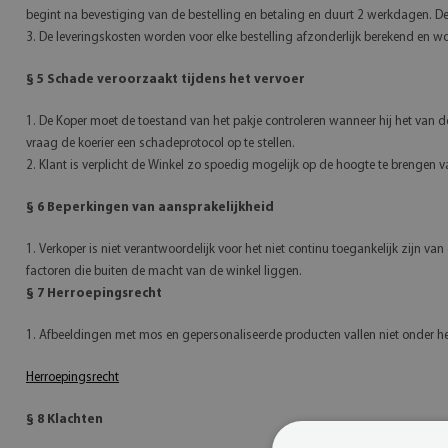
begint na bevestiging van de bestelling en betaling en duurt 2 werkdagen. De
3. De leveringskosten worden voor elke bestelling afzonderlijk berekend en wo
§ 5 Schade veroorzaakt tijdens het vervoer
1. De Koper moet de toestand van het pakje controleren wanneer hij het van de
vraag de koerier een schadeprotocol op te stellen.
2. Klant is verplicht de Winkel zo spoedig mogelijk op de hoogte te brengen 
§ 6 Beperkingen van aansprakelijkheid
1. Verkoper is niet verantwoordelijk voor het niet continu toegankelijk zijn va
factoren die buiten de macht van de winkel liggen.
§ 7 Herroepingsrecht
1. Afbeeldingen met mos en gepersonaliseerde producten vallen niet onder het
Herroepingsrecht
§ 8 Klachten