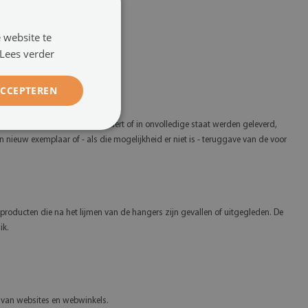
 website te
Lees verder
ail adres:
biuro@dywanomat.pl
.
ACCEPTEREN
heid van de goederen vermindert of in onvolledige staat werden geleverd,
 nieuw exemplaar of - als die mogelijkheid er niet is - teruggave van de voor
 producten die na het lijmen van de hangers zijn gevallen of uitgegleden. De
ik.
ie van websites en webwinkels.