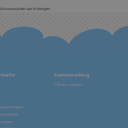
uiksvoorwaarden aan te brengen.
ormatie
Samenwerking
Dealer worden
●
tourzendingen
oor winkels
woorden