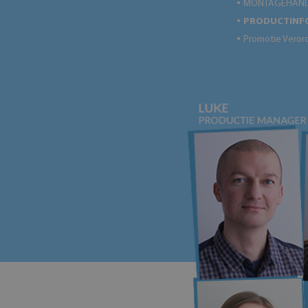
MONTAGEHAND
●
PRODUCTINF
●
Promotie Veror
●