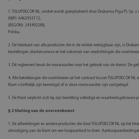
1. TULUPDECOR NL. winkel wordt geëxploiteerd door Drukarnia Piga.PL 
(NIP): 6462933172,
(REGON): 243492288,
Polska.
2. De fabrikant van alle producten die in de winkel verkrijgbaar zijn, is Drukar
bestellingen, klantenservice en het nakomen van verplichtingen die voortvloe
3. Dit reglement bevat de voorwaarden voor het gebruik van de dienst. De ge
4. Alle betrekkingen die voortvloeien uit het contract tussen TULUPDECOR N
Klant schriftelijk zijn bevestigd of in deze voorwaarden zijn vastgelegd.
5. De Klant verplicht zich bij zijn bestelling volledige en waarheidsgetrouwe 
§ 2 Sluiting van de overeenkomst
1. De afbeeldingen en andere producten die door TULUPDECOR NL op het Intern
uitnodiging aan de klant om een koopaanbod te doen. Aankoopaanbiedingen ku