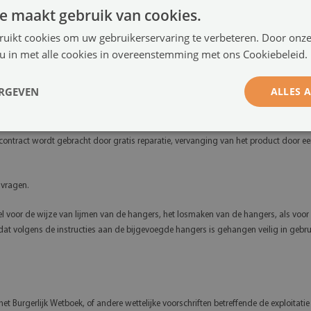
mijn geldt vanaf de datum van aflevering van het product aan de klant.
e maakt gebruik van cookies.
ruikt cookies om uw gebruikerservaring te verbeteren. Door onze
 u in met alle cookies in overeenstemming met ons Cookiebeleid.
g zijn van de dienst met het contract een schriftelijke klacht indienen op het e-m
ERGEVEN
ALLES 
len.
ing zijn met het contract, d.w.z. een gebrek vertonen dat de waarde of bruikbaar
contract wordt gebracht door gratis reparatie, vervanging van het product door een
 vragen.
el voor de wijze van lijmen van de hangers, het losmaken van de hangers, als voor
dat volgens de instructies aan de bijgevoegde hangers is gehangen veilig in gebru
het Burgerlijk Wetboek, of andere wettelijke voorschriften betreffende de exploitat