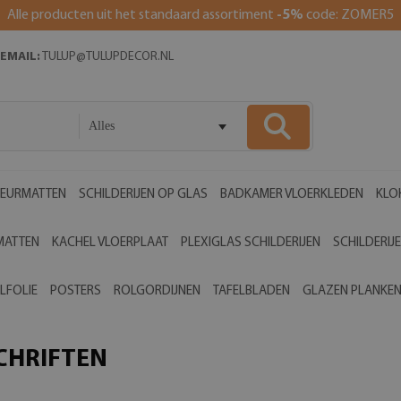
Alle producten uit het standaard assortiment
-5%
code: ZOMER5
EMAIL:
TULUP@TULUPDECOR.NL
Alles
EURMATTEN
SCHILDERIJEN OP GLAS
BADKAMER VLOERKLEDEN
KLO
MATTEN
KACHEL VLOERPLAAT
PLEXIGLAS SCHILDERIJEN
SCHILDERIJ
LFOLIE
POSTERS
ROLGORDIJNEN
TAFELBLADEN
GLAZEN PLANKE
CHRIFTEN