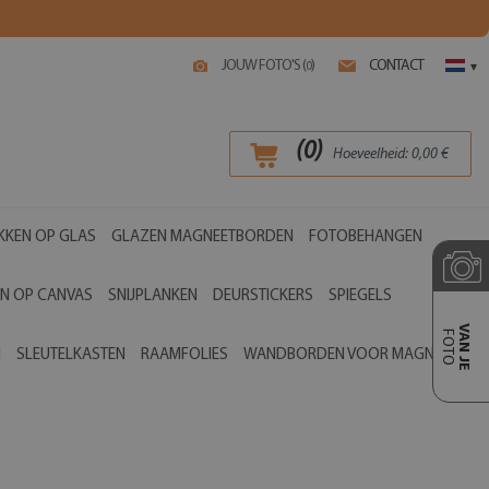
JOUW FOTO'S (
)
CONTACT
0
▾
(
0
)
Hoeveelheid:
0,00
€
KKEN OP GLAS
GLAZEN MAGNEETBORDEN
FOTOBEHANGEN
EN OP CANVAS
SNIJPLANKEN
DEURSTICKERS
SPIEGELS
VAN JE
FOTO
N
SLEUTELKASTEN
RAAMFOLIES
WANDBORDEN VOOR MAGNETEN