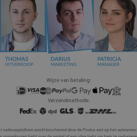
Wijze van betaling:
Verzendmethode:
t verkoopplatform wordt beschermd door de Poolse wet op het auteursrec
s je opmerkingen hebt over de winkel of een idee hebt om hem te verbeter