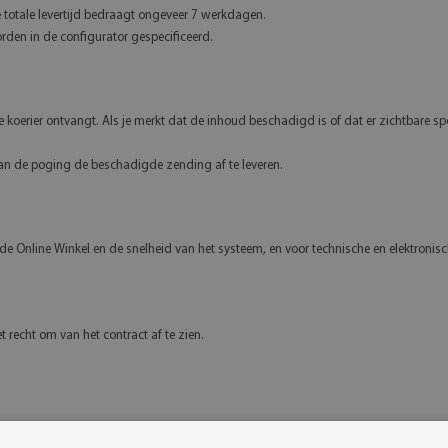
 totale levertijd bedraagt ongeveer 7 werkdagen.
rden in de configurator gespecificeerd.
 koerier ontvangt. Als je merkt dat de inhoud beschadigd is of dat er zichtbare s
van de poging de beschadigde zending af te leveren.
n de Online Winkel en de snelheid van het systeem, en voor technische en elektronisc
 recht om van het contract af te zien.