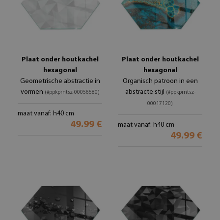
Plaat onder houtkachel
Plaat onder houtkachel
hexagonal
hexagonal
Geometrische abstractie in
Organisch patroon in een
vormen
abstracte stijl
(#ppkprntsz-00056580)
(#ppkprntsz-
00017120)
maat vanaf: h40 cm
49.99 €
maat vanaf: h40 cm
49.99 €