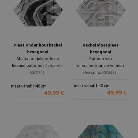
Plaat onder houtkachel
Kachel vloerplaat
hexagonal
hexagonal
Abstracte golvende en
Patroon van
lineaire patronen
driedimensionale vormen
(#ppkprntsz-
(#ppkprntsz-00056595)
00077323)
maat vanaf: h40 cm
maat vanaf: h40 cm
49.99 €
49.99 €