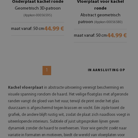
Onderplaat kachel ronde
Vloerplaat voor kachel
Geometrisch 3D-patroon
ronde
Abstract geometrisch
(#ppkon-00056595)
patroon
(#ppkon-00056580)
44.99 €
maat vanaf: 50 cm
44.99 €
maat vanaf: 50 cm
1
IN AANSLUITING OP
Kachel vloerplaat
in abstracte uitvoering verenigt bescherming en
visuele spanning rondom de haard. Het veilige floatglas met afgeronde
randen vangt de gloed van het vuur, terwijl de print onder het glas
duurzaam is afgeschermd tegen krassen en vocht. Eén zijde toont de
grafiek, de andere blijft rustig wit, zodat de plaat zich naadloos voegt in
uiteenlopende interieurs. Subtiele of juist uitgesproken lijnen geven
dynamiek zonder de haard te overheersen. Voor wie gericht zoekt naar
variatie in formaten en motieven, biedt de wereld van vloerplaten voor