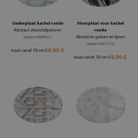
Onderplaat kachel ronde
Vloerplaat voor kachel
Abstract vloeistofpatroon
ronde
Abstracte golven en lijnen
(#ppkon-00088551)
(#ppkon-00077323)
44.99 €
maat vanaf: 50 cm
44.99 €
maat vanaf: 50 cm