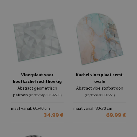
Vloerplaat voor
Kachel vloerplaat semi-
houtkachel rechthoekig
ovale
Abstract geometrisch
Abstract vloeistofpatroon
patroon
(#ppkprntp-00056580)
(#ppkpon-00088551)
maat vanaf: 60x40 cm
maat vanaf: 80x70 cm
34.99 €
69.99 €