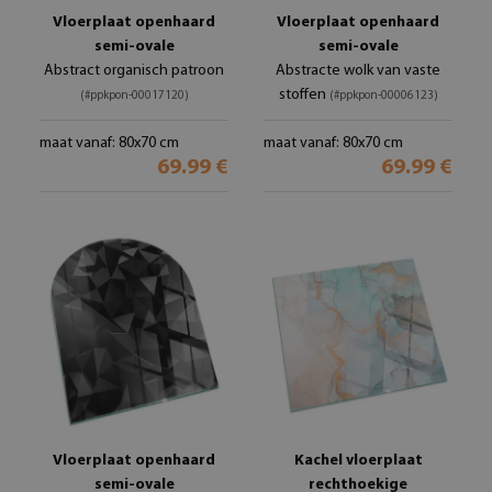
Vloerplaat openhaard
Vloerplaat openhaard
semi-ovale
semi-ovale
Abstract organisch patroon
Abstracte wolk van vaste
stoffen
(#ppkpon-00017120)
(#ppkpon-00006123)
maat vanaf: 80x70 cm
maat vanaf: 80x70 cm
69.99 €
69.99 €
Vloerplaat openhaard
Kachel vloerplaat
semi-ovale
rechthoekige