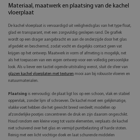
Materiaal, maatwerk en plaatsing van de kachel
vloerplaat
De kachel vloerplaat is vervaardigd uit veiligheidsglas van het type float,
glad en transparant, met een zorgvuldig geslepen rand. De grafiek
wordt op een drager aangebracht en aan de onderzijde door het glas
afgedekt en beschermd, zodat vocht en dagelijks contact geen vat
krijgen op het ontwerp. Maatwerk in vorm of afmeting is mogelijk, net
als het toepassen van een eigen ontwerp voor een volledig persoonlijke
look. Als u liever een tactiel ogende uitstraling wenst, sluit de sfeer van
glazen kachel vloerplaten met texturen
mooi aan bij robuuste vloeren en
natuurmaterialen.
Plaatsing
is eenvoudig: de plaat ligt los op een schoon, vlak en stabiel
oppervlak, zonder lijm of schroeven. De kachel moet een gelijkmatige,
vlakke voet hebben die het gewicht breed verdeelt; modellen op
afzonderlijke pootjes concentreren de druk en zijn daarom ongeschikt.
Houd rondom een kleine voeg tot vaste elementen, verplaats de kachel
niet schuivend over het glas en vermijd puntbelasting of harde stoten.
Reinig met een licht vochtige doek en laat schurende middelen