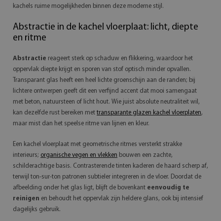
kachels ruime mogelijkheden binnen deze moderne stijl.
Abstractie in de kachel vloerplaat: licht, diepte
en ritme
Abstractie
reageert sterk op schaduw en flikkering, waardoor het
oppervlak diepte krijgt en sporen van stof optisch minder opvallen.
Transparant glas heeft een heel lichte groenschijn aan de randen; bij
lichtere ontwerpen geeft dit een verfijnd accent dat mooi samengaat
met beton, natuursteen of licht hout. Wie juist absolute neutraliteit wil,
kan dezelfde rust bereiken met
transparante glazen kachel vloerplaten
,
maar mist dan het speelse ritme van lijnen en kleur.
Een kachel vloerplaat met geometrische ritmes versterkt strakke
interieurs;
organische vegen en vlekken
bouwen een zachte,
schilderachtige basis. Contrasterende tinten kaderen de haard scherp af,
terwijl ton-sur-ton patronen subtieler integreren in de vloer. Doordat de
afbeelding onder het glas ligt, blijft de bovenkant
eenvoudig te
reinigen
en behoudt het oppervlak zijn heldere glans, ook bij intensief
dagelijks gebruik.