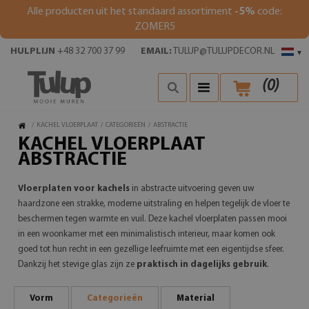
Alle producten uit het standaard assortiment
-5%
code:
ZOMER5
HULPLIJN
+48 32 700 37 99
EMAIL:
TULUP@TULUPDECOR.NL
▾
(
0
)
/
KACHEL VLOERPLAAT
/
CATEGORIEËN
/
ABSTRACTIE
KACHEL VLOERPLAAT
ABSTRACTIE
Vloerplaten voor kachels
in abstracte uitvoering geven uw
haardzone een strakke, moderne uitstraling en helpen tegelijk de vloer te
beschermen tegen warmte en vuil. Deze kachel vloerplaten passen mooi
in een woonkamer met een minimalistisch interieur, maar komen ook
goed tot hun recht in een gezellige leefruimte met een eigentijdse sfeer.
Dankzij het stevige glas zijn ze
praktisch in dagelijks gebruik
.
Vorm
Categorieën
Material