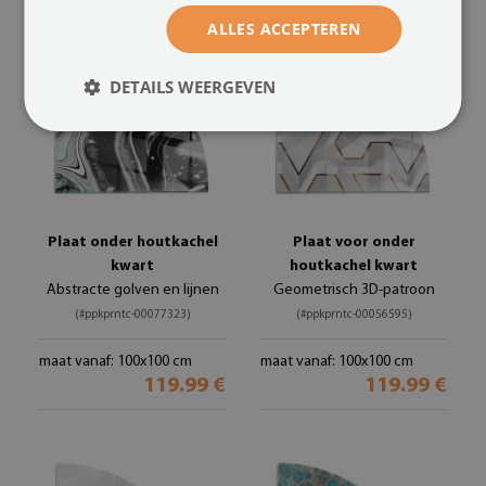
ALLES ACCEPTEREN
DETAILS WEERGEVEN
Plaat onder houtkachel
Plaat voor onder
kwart
houtkachel kwart
Abstracte golven en lijnen
Geometrisch 3D-patroon
(#ppkprntc-00077323)
(#ppkprntc-00056595)
maat vanaf: 100x100 cm
maat vanaf: 100x100 cm
119.99 €
119.99 €