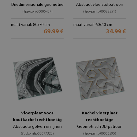
Driedimensionale geometrie
Abstract vloeistofpatroon
(#ppkpon-00005407)
(#ppkprntp-00088551)
maat vanaf: 80x70 cm
maat vanaf: 60x40 cm
69.99 €
34.99 €
Vloerplaat voor
Kachel vloerplaat
houtkachel rechthoekig
rechthoekige
Abstracte golven en lijnen
Geometrisch 3D-patroon
(#ppkprntp-00077323)
(#ppkprntp-00056595)