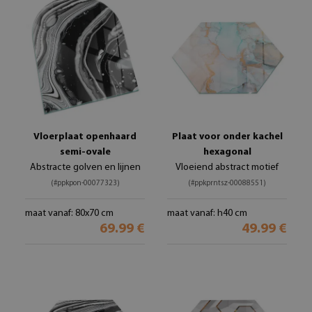
Vloerplaat openhaard
Plaat voor onder kachel
semi-ovale
hexagonal
Abstracte golven en lijnen
Vloeiend abstract motief
(#ppkpon-00077323)
(#ppkprntsz-00088551)
maat vanaf: 80x70 cm
maat vanaf: h40 cm
69.99 €
49.99 €