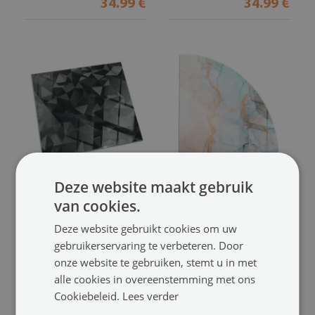
34.99 €
34.99 €
Deze website maakt gebruik
Vloerplaat voor
Plaat voor onder
van cookies.
houtkachel rechthoekig
houtkachel kwart
Driedimensionale geometrie
Abstract vloeistofpatroon
Deze website gebruikt cookies om uw
(#ppkprntp-00005407)
(#ppkprntc-00088551)
gebruikerservaring te verbeteren. Door
onze website te gebruiken, stemt u in met
maat vanaf: 60x40 cm
maat vanaf: 100x100 cm
alle cookies in overeenstemming met ons
34.99 €
119.99 €
Cookiebeleid.
Lees verder