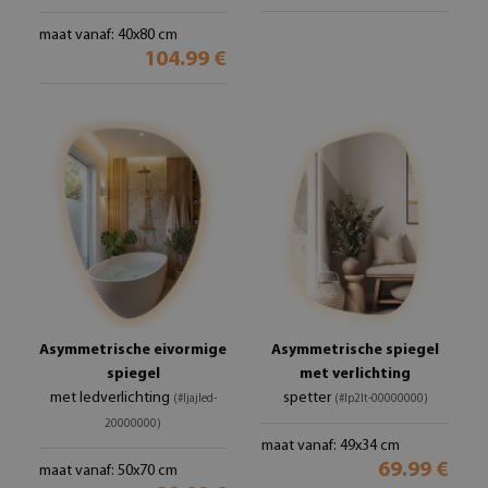
maat vanaf: 40x80 cm
104.99 €
Asymmetrische eivormige
Asymmetrische spiegel
spiegel
met verlichting
met ledverlichting
spetter
(#ljajled-
(#lp2lt-00000000)
20000000)
maat vanaf: 49x34 cm
69.99 €
maat vanaf: 50x70 cm