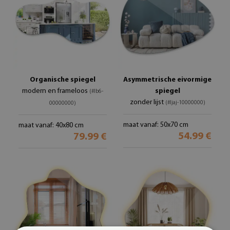
Organische spiegel
Asymmetrische eivormige
modern en frameloos
spiegel
(#lb6-
zonder lijst
(#ljaj-10000000)
00000000)
maat vanaf: 50x70 cm
maat vanaf: 40x80 cm
54.99 €
79.99 €