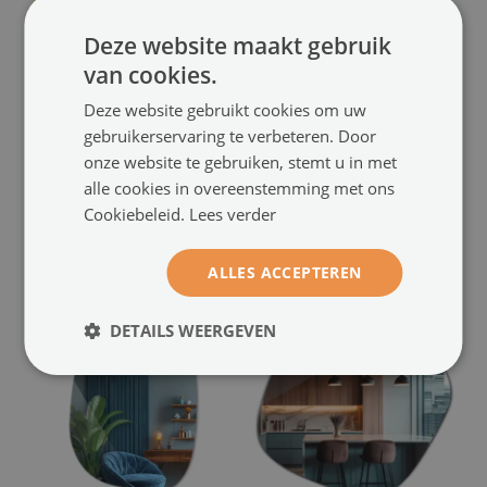
Deze website maakt gebruik
van cookies.
Spiegel spetter
Organische vorm spiegel
Deze website gebruikt cookies om uw
LED-verlichte
LED
(#lkled-00000001)
gebruikerservaring te verbeteren. Door
moderne uitstraling
onze website te gebruiken, stemt u in met
maat vanaf: 58x58 cm
(#lplama1led-001)
alle cookies in overeenstemming met ons
124.99 €
Cookiebeleid.
Lees verder
maat vanaf: 48x48 cm
104.99 €
ALLES ACCEPTEREN
DETAILS WEERGEVEN