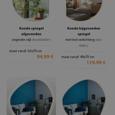
Ronde spiegel
Ronde bijgesneden
afgesneden
spiegel
originele stijl
met led verlichting
(#lsr-00000001)
(#lsrl-
00001)
maat vanaf: 63x70 cm
94.99 €
maat vanaf: 40x70 cm
119.99 €