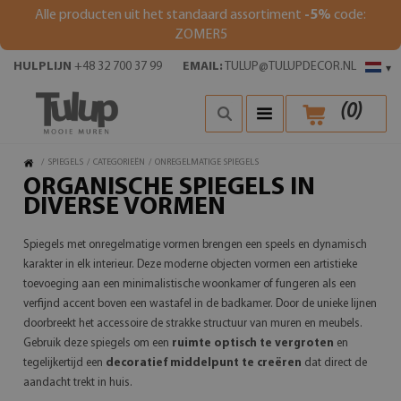
Alle producten uit het standaard assortiment
-5%
code:
ZOMER5
HULPLIJN
+48 32 700 37 99
EMAIL:
TULUP@TULUPDECOR.NL
▾
(
0
)
/
SPIEGELS
/
CATEGORIEËN
/
ONREGELMATIGE SPIEGELS
ORGANISCHE SPIEGELS IN
DIVERSE VORMEN
Spiegels met onregelmatige vormen brengen een speels en dynamisch
karakter in elk interieur. Deze moderne objecten vormen een artistieke
toevoeging aan een minimalistische woonkamer of fungeren als een
verfijnd accent boven een wastafel in de badkamer. Door de unieke lijnen
doorbreekt het accessoire de strakke structuur van muren en meubels.
Gebruik deze spiegels om een
ruimte optisch te vergroten
en
tegelijkertijd een
decoratief middelpunt te creëren
dat direct de
aandacht trekt in huis.