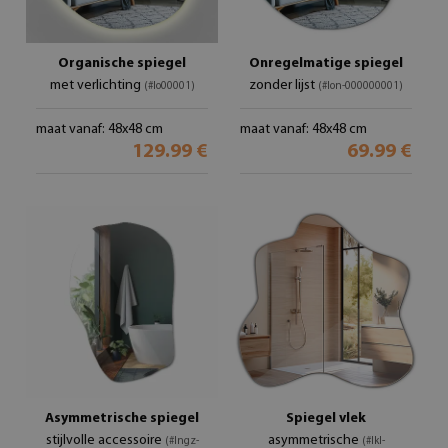
Organische spiegel
Onregelmatige spiegel
met verlichting
zonder lijst
(#lo00001)
(#lon-000000001)
maat vanaf: 48x48 cm
maat vanaf: 48x48 cm
129.99 €
69.99 €
Asymmetrische spiegel
Spiegel vlek
stijlvolle accessoire
asymmetrische
(#lngz-
(#lkl-