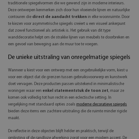
traditionele spiegelvormen die we gewend zijn in moderne interieurs.
Deze ontwerpen kenmerken zich door hun vloeiende lijnen en natuurlijke
contouren die
direct de aandacht trekken
in elke woonruimte. Door
te kiezen voor asymmetrische spiegels creëert u een visueel ankerpunt
dat zowel functioneel als artistiek is. Het gebruik van dit type
wanddecoratie helpt om de strakke lijnen van meubels te doorbreken en
een gevoel van beweging aan de muur toe te voegen.
De unieke uitstraling van onregelmatige spiegels
Wanneer u kiest voor een ontwerp met een ongebruikelijke vorm, kiest u
voor een object dat de grenzen tussen gebruiksvoorwerp en kunstwerk
doet vervagen. Deze producten passen uitstekend in minimalistische
woningen waar een
enkel statementstuk de toon zet
, maar ze
komen ook volledig tot hun recht in een eclectische setting. In
vergelijking met standaard opties zoals
moderne decoratieve spiegels
bieden deze items een zachtere uitstraling die de ruimte minder rigide
maakt.
De reflectie in deze objecten blijft helder en praktisch, terwijl de
omlijsting of de randloze afwerking zorgt voor een modern accent. De