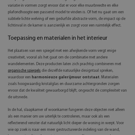
variatie in vormen zorgt ervoor dat er voor elke muurbreedte en elke
plafondhoogte een passend model te vinden is. Of het nu gaat om een
subtiele lichte welving of een gedurfde abstracte vorm, de impact op de
lichtinval in de kamer is aanzienlijk en zorgt voor een ruimtelijk effect.
Toepassing en materialen in het interieur
Het plaatsen van een spiegel met een afwijkende vorm vergt enige
creativiteit, vooral als het gaat om de combinatie met andere
wandelementen. Deze producten laten zich prachtig combineren met
organische spiegels
die dezelfde natuurlijke designtaal spreken,
waardoor een
harmonieuze galerijmuur ontstaat
. Materialen
zoals hoogwaardig kristalglas en duurzame achtergronden zorgen
ervoor dat de kwaliteit gewaarborgd blijft, ongeacht de complexiteit van
de uitsnede.
In de hal, slaapkamer of woonkamer fungeren deze objecten niet alleen
als een manier om uw uiterlijk te controleren, maar ook als een
reflecterend venster dat natuurlijk licht dieper de woning in werpt. Voor
wie op zoek is naar een meer gestructureerde indeling van de wand,