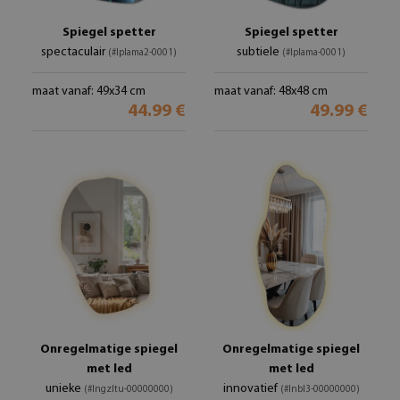
Spiegel spetter
Spiegel spetter
spectaculair
subtiele
(#lplama2-0001)
(#lplama-0001)
maat vanaf: 49x34 cm
maat vanaf: 48x48 cm
44.99 €
49.99 €
Onregelmatige spiegel
Onregelmatige spiegel
met led
met led
unieke
innovatief
(#lngzltu-00000000)
(#lnbl3-00000000)