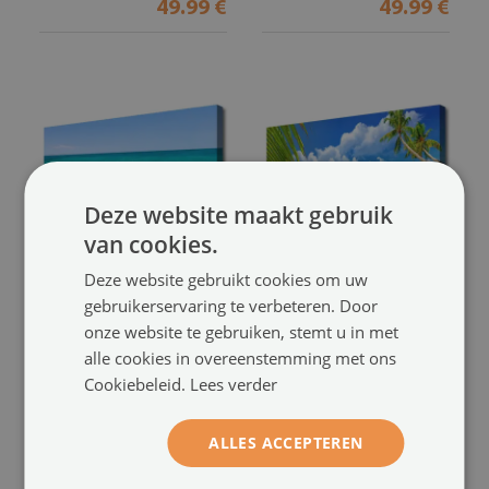
49.99 €
49.99 €
Deze website maakt gebruik
van cookies.
Deze website gebruikt cookies om uw
Print van doek
Print van doek
gebruikerservaring te verbeteren. Door
Zee landschap
Zee landschap
(#40962421)
(#37245256)
onze website te gebruiken, stemt u in met
alle cookies in overeenstemming met ons
maat vanaf: 100x50 cm
maat vanaf: 100x50 cm
Cookiebeleid.
Lees verder
49.99 €
49.99 €
ALLES ACCEPTEREN