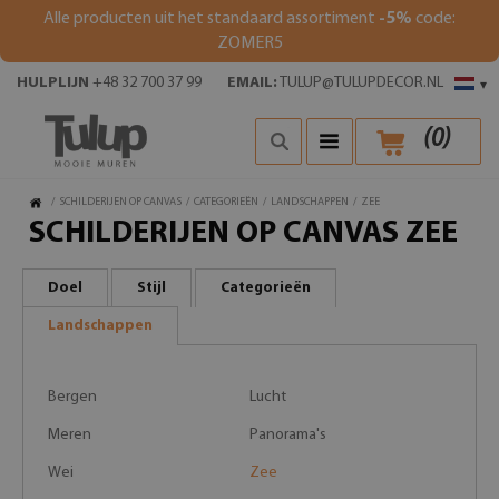
Alle producten uit het standaard assortiment
-5%
code:
ZOMER5
HULPLIJN
+48 32 700 37 99
EMAIL:
TULUP@TULUPDECOR.NL
▾
(
0
)
/
SCHILDERIJEN OP CANVAS
/
CATEGORIEËN
/
LANDSCHAPPEN
/
ZEE
SCHILDERIJEN OP CANVAS ZEE
Doel
Stijl
Categorieën
Landschappen
Bergen
Lucht
Meren
Panorama's
Wei
Zee