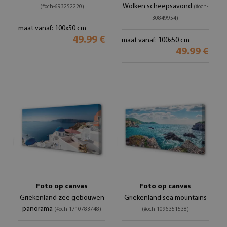
Wolken scheepsavond
(#och-693252220)
(#och-
30849954)
maat vanaf: 100x50 cm
49.99 €
maat vanaf: 100x50 cm
49.99 €
Foto op canvas
Foto op canvas
Griekenland zee gebouwen
Griekenland sea mountains
panorama
(#och-1710783748)
(#och-1096351538)