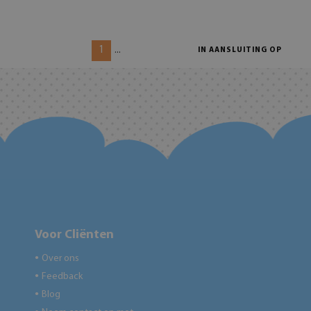
1
...
IN AANSLUITING OP
Voor Cliënten
Over ons
●
Feedback
●
Blog
●