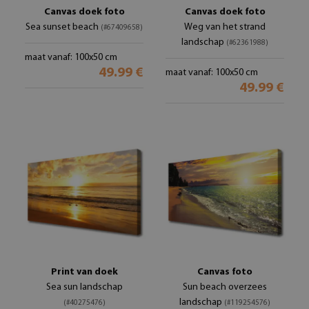
Canvas doek foto
Canvas doek foto
Sea sunset beach
Weg van het strand
(#67409658)
landschap
(#62361988)
maat vanaf: 100x50 cm
49.99 €
maat vanaf: 100x50 cm
49.99 €
Print van doek
Canvas foto
Sea sun landschap
Sun beach overzees
landschap
(#40275476)
(#119254576)