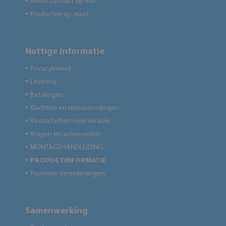
Neem contact op met
●
Producten op maat
●
Nuttige informatie
Privacybeleid
●
Levering
●
Betalingen
●
Klachten en retourzendingen
●
Voorschriften voor winkels
●
Vragen en antwoorden
●
MONTAGEHANDLEIDING
●
PRODUCTINFORMATIE
●
Promotie Verordeningen
●
Samenwerking