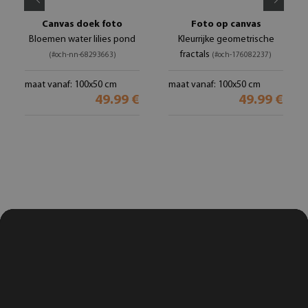
Canvas doek foto
Foto op canvas
Bloemen water lilies pond
Kleurrijke geometrische
fractals
(#och-nn-68293663)
(#och-176082237)
maat vanaf: 100x50 cm
maat vanaf: 100x50 cm
49.99 €
49.99 €