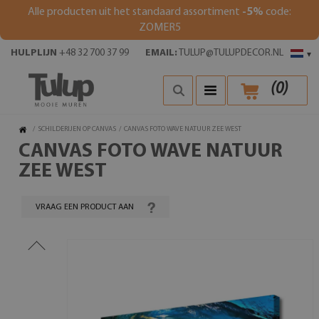
Alle producten uit het standaard assortiment
-5%
code:
ZOMER5
HULPLIJN
+48 32 700 37 99
EMAIL:
TULUP@TULUPDECOR.NL
▾
(
0
)
/
SCHILDERIJEN OP CANVAS
/
CANVAS FOTO WAVE NATUUR ZEE WEST
CANVAS FOTO WAVE NATUUR
ZEE WEST
VRAAG EEN PRODUCT AAN