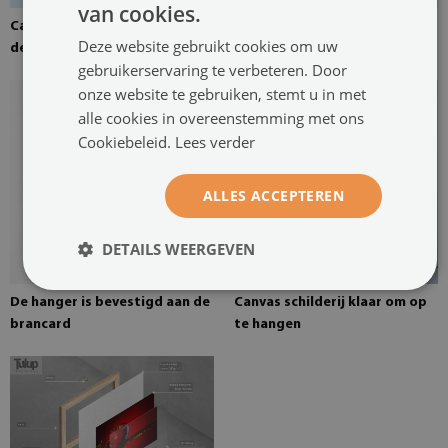
van cookies.
Canvas canvas gespannen over
Grenen brancard voor een
Deze website gebruikt cookies om uw
de brancard
schilderij op canvas
gebruikerservaring te verbeteren. Door
onze website te gebruiken, stemt u in met
alle cookies in overeenstemming met ons
Cookiebeleid.
Lees verder
ALLES ACCEPTEREN
DETAILS WEERGEVEN
De hanger is bevestigd aan de
Canvas schilderij klaar om op
brancard
te hangen