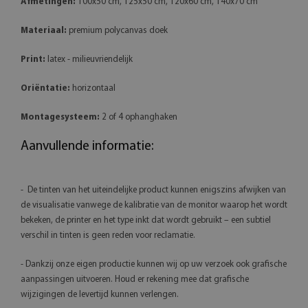
Afmetingen:
100x50 cm, 125x50 cm, 120x60 cm, 140x70 cm
Materiaal:
premium polycanvas doek
Print:
latex - milieuvriendelijk
Oriëntatie:
horizontaal
Montagesysteem:
2 of 4 ophanghaken
Aanvullende informatie:
- De tinten van het uiteindelijke product kunnen enigszins afwijken van
de visualisatie vanwege de kalibratie van de monitor waarop het wordt
bekeken, de printer en het type inkt dat wordt gebruikt – een subtiel
verschil in tinten is geen reden voor reclamatie.
- Dankzij onze eigen productie kunnen wij op uw verzoek ook grafische
aanpassingen uitvoeren. Houd er rekening mee dat grafische
wijzigingen de levertijd kunnen verlengen.