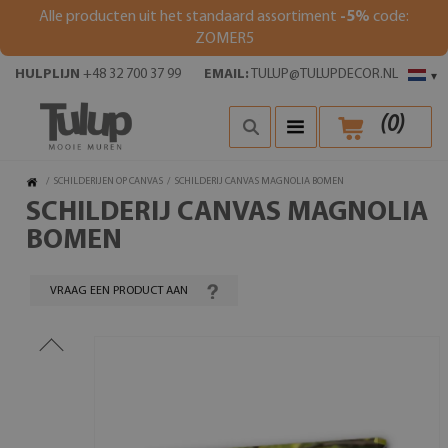
Alle producten uit het standaard assortiment
-5%
code:
ZOMER5
HULPLIJN
+48 32 700 37 99
EMAIL:
TULUP@TULUPDECOR.NL
▾
(
0
)
/
SCHILDERIJEN OP CANVAS
/
SCHILDERIJ CANVAS MAGNOLIA BOMEN
SCHILDERIJ CANVAS MAGNOLIA
BOMEN
VRAAG EEN PRODUCT AAN