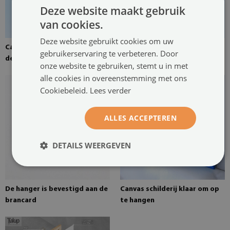
Deze website maakt gebruik
van cookies.
Deze website gebruikt cookies om uw
Canvas canvas gespannen over
Grenen brancard voor een
gebruikerservaring te verbeteren. Door
de brancard
schilderij op canvas
onze website te gebruiken, stemt u in met
alle cookies in overeenstemming met ons
Cookiebeleid.
Lees verder
ALLES ACCEPTEREN
DETAILS WEERGEVEN
De hanger is bevestigd aan de
Canvas schilderij klaar om op
brancard
te hangen