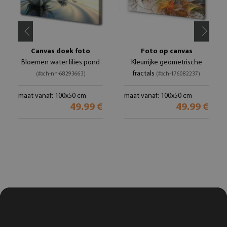
Canvas doek foto
Foto op canvas
Bloemen water lilies pond
Kleurrijke geometrische
fractals
(#och-nn-68293663)
(#och-176082237)
maat vanaf: 100x50 cm
maat vanaf: 100x50 cm
49.99 €
49.99 €