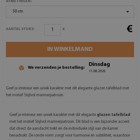
AFMETINGEN:
50 cm
€
x
AANTAL STUKS:
IN WINKELMAND
Dinsdag
We verzenden je bestelling:
11.08.2026
Geef je interieur een uniek karakter met dit elegante glazen tafelblad met
het motief Stijlvol marmerpatroon.
Geef je interieur een uniek karakter met dit elegante
glazen tafelblad
met het motief Stijlvol marmerpatroon. Dit blad is een bijzonder accent
dat direct de aandacht trekt en de individuele stijl van de kamer
benadrukt. De ronde vorm zorgt voor harmonie en subtiliteit, waardoor