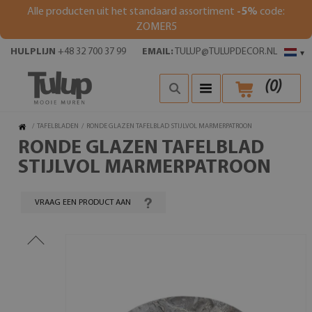
Alle producten uit het standaard assortiment
-5%
code:
ZOMER5
HULPLIJN
+48 32 700 37 99
EMAIL:
TULUP@TULUPDECOR.NL
▾
(
0
)
/
TAFELBLADEN
/
RONDE GLAZEN TAFELBLAD STIJLVOL MARMERPATROON
RONDE GLAZEN TAFELBLAD
STIJLVOL MARMERPATROON
VRAAG EEN PRODUCT AAN