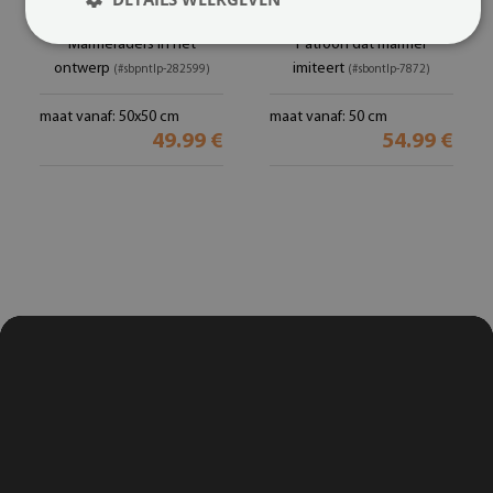
van glas
Ronde glazen tafelblad
Marmeraders in het
Patroon dat marmer
ontwerp
imiteert
(#sbpntlp-282599)
(#sbontlp-7872)
maat vanaf: 50x50 cm
maat vanaf: 50 cm
49.99 €
54.99 €