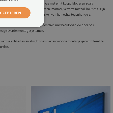
 Let op dat u een schilderij op canvas met print koopt. Motieven zoals
ijvoorbeeld glitter, goud, zilver, beton, marmer, verroest metaal, hout enz. zijn
ACCEPTEREN
edrukt, waardoor ze kunnen afwijken van hun echte tegenhangers.
 Wij verzoeken u het product te monteren met behulp van de door ons
eegeleverde montagesystemen.
 Eventuele defecten en afwijkingen dienen vóór de montage gecontroleerd te
orden.