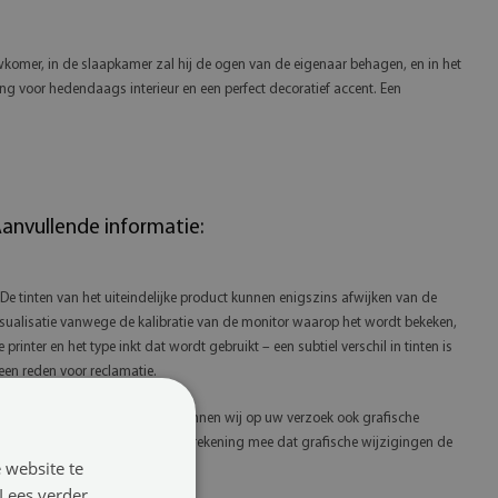
wkomer, in de slaapkamer zal hij de ogen van de eigenaar behagen, en in het
ng voor hedendaags interieur en een perfect decoratief accent. Een
anvullende informatie:
 De tinten van het uiteindelijke product kunnen enigszins afwijken van de
isualisatie vanwege de kalibratie van de monitor waarop het wordt bekeken,
e printer en het type inkt dat wordt gebruikt – een subtiel verschil in tinten is
een reden voor reclamatie.
 Dankzij onze eigen productie kunnen wij op uw verzoek ook grafische
anpassingen uitvoeren. Houd er rekening mee dat grafische wijzigingen de
 website te
evertijd kunnen verlengen.
Lees verder