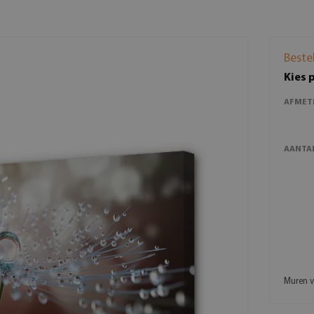
Beste
Kies 
AFMET
AANTAL
Muren v