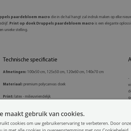
uppels paardebloem macro
die in de hal hangt zal indruk maken op elke nieu
drijf.
Print op doek Druppels paardebloem macro
is een elegante oplossi
en unieke stelling.
Technische specificatie
A
Afmetingen:
100x50 cm, 125x50 cm, 120x60 cm, 140x70 cm
-
Materiaal:
premium polycanvas doek
v
d
Print:
latex - milieuvriendelijk
g
Oriëntatie:
horizontaal
-
e maakt gebruik van cookies.
a
Montagesysteem:
2 of 4 ophanghaken
ruikt cookies om uw gebruikerservaring te verbeteren. Door onze
l
 u in met alle cookies in overeenstemming met ons Cookiebeleid.