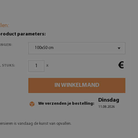
llen:
product parameters:
INGEN:
100x50 cm
€
x
 STUKS:
IN WINKELMAND
Dinsdag
We verzenden je bestelling:
11.08.2026
ersieren is vandaag de kunst van opvallen.