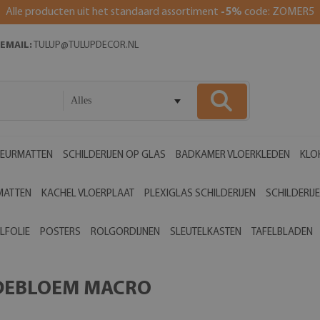
Alle producten uit het standaard assortiment
-5%
code: ZOMER5
EMAIL:
TULUP@TULUPDECOR.NL
Alles
EURMATTEN
SCHILDERIJEN OP GLAS
BADKAMER VLOERKLEDEN
KLO
MATTEN
KACHEL VLOERPLAAT
PLEXIGLAS SCHILDERIJEN
SCHILDERIJ
LFOLIE
POSTERS
ROLGORDIJNEN
SLEUTELKASTEN
TAFELBLADEN
RDEBLOEM MACRO