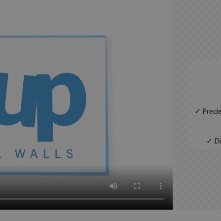
✓ Precie
✓ Di