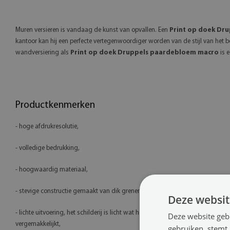
Muren versieren is vandaag de kunst van opvallen. Een
Print op doek Dr
kantoor kan hij een perfecte vertegenwoordiger worden van de stijl van het be
wandversiering als
Print op doek Druppels paardebloem macro
is e
Productkenmerken
- hoge afdrukresolutie,
- volledige bedrukking,
- hoogwaardig materiaal,
- stevige constructie gemaakt van dik grenenhout (2 cm),
Deze websit
- lichte uitvoering, het schilderij is licht wat het ophangen en verplaatsen
Deze website geb
vergemakkelijkt,
gebruiken, stemt