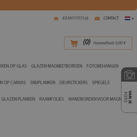
JOUW FOTO'S (
)
CONTACT
0
▾
(
0
)
Hoeveelheid:
0,00
€
KKEN OP GLAS
GLAZEN MAGNEETBORDEN
FOTOBEHANGEN
EN OP CANVAS
SNIJPLANKEN
DEURSTICKERS
SPIEGELS
VAN JE
FOTO
GLAZEN PLANKEN
RAAMFOLIES
WANDBORDEN VOOR MAGNETEN