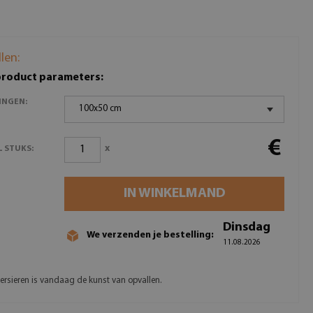
llen:
product parameters:
INGEN:
100x50 cm
€
x
 STUKS:
IN WINKELMAND
Dinsdag
We verzenden je bestelling:
11.08.2026
ersieren is vandaag de kunst van opvallen.