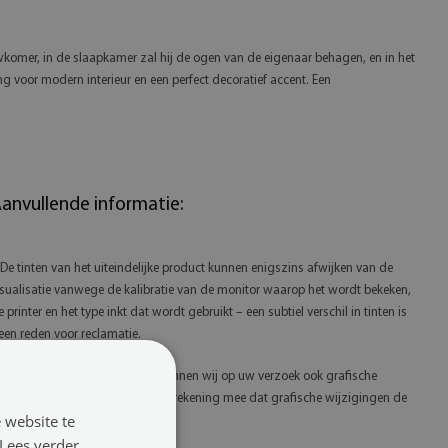
wkomer, in de slaapkamer zal hij de ogen van de eigenaar behagen, en in het
ing voor modern interieur en een perfect decoratief accent. Een
anvullende informatie:
 De tinten van het uiteindelijke product kunnen enigszins afwijken van de
isualisatie vanwege de kalibratie van de monitor waarop het wordt bekeken,
e printer en het type inkt dat wordt gebruikt – een subtiel verschil in tinten is
een reden voor reclamatie.
 Dankzij onze eigen productie kunnen wij op uw verzoek ook grafische
anpassingen uitvoeren. Houd er rekening mee dat grafische wijzigingen de
 website te
evertijd kunnen verlengen.
Lees verder