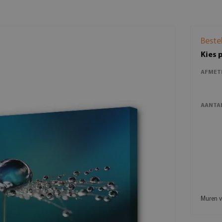
Beste
Kies 
AFMET
AANTAL
Muren v