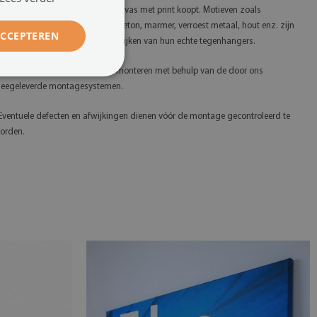
 Let op dat u een schilderij op canvas met print koopt. Motieven zoals
ijvoorbeeld glitter, goud, zilver, beton, marmer, verroest metaal, hout enz. zijn
ACCEPTEREN
edrukt, waardoor ze kunnen afwijken van hun echte tegenhangers.
 Wij verzoeken u het product te monteren met behulp van de door ons
eegeleverde montagesystemen.
 Eventuele defecten en afwijkingen dienen vóór de montage gecontroleerd te
orden.