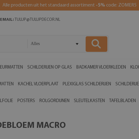
Alle producten uit het standaard assortiment
-5%
code: ZOMER5
EMAIL:
TULUP@TULUPDECOR.NL
Alles
EURMATTEN
SCHILDERIJEN OP GLAS
BADKAMER VLOERKLEDEN
KLO
MATTEN
KACHEL VLOERPLAAT
PLEXIGLAS SCHILDERIJEN
SCHILDERIJ
LFOLIE
POSTERS
ROLGORDIJNEN
SLEUTELKASTEN
TAFELBLADEN
RDEBLOEM MACRO