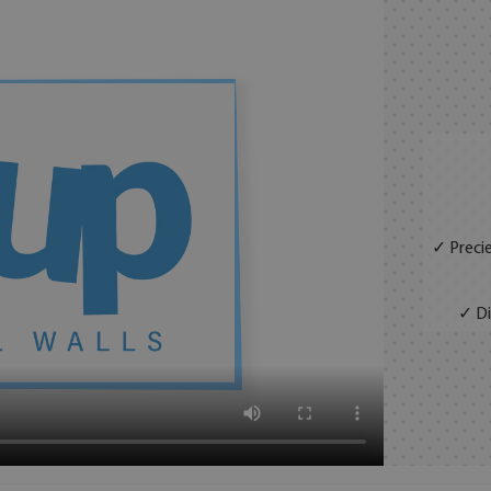
✓ Precie
✓ Di