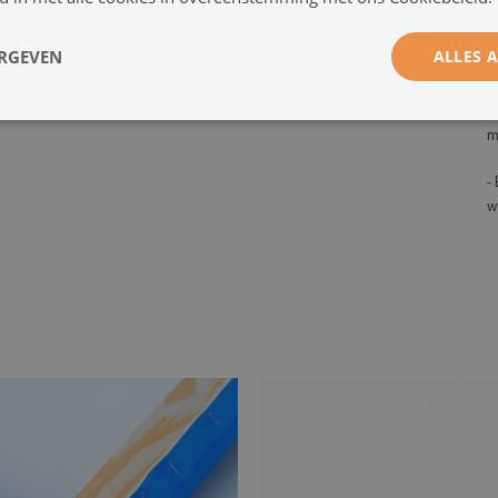
-
b
ERGEVEN
ALLES 
b
-
m
-
w