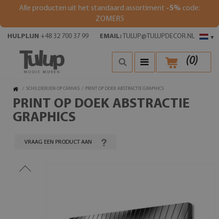
Alle producten uit het standaard assortiment
-5%
code:
ZOMER5
HULPLIJN
+48 32 700 37 99
EMAIL:
TULUP@TULUPDECOR.NL
▾
(
0
)
/
SCHILDERIJEN OP CANVAS
/
PRINT OP DOEK ABSTRACTIE GRAPHICS
PRINT OP DOEK ABSTRACTIE
GRAPHICS
VRAAG EEN PRODUCT AAN