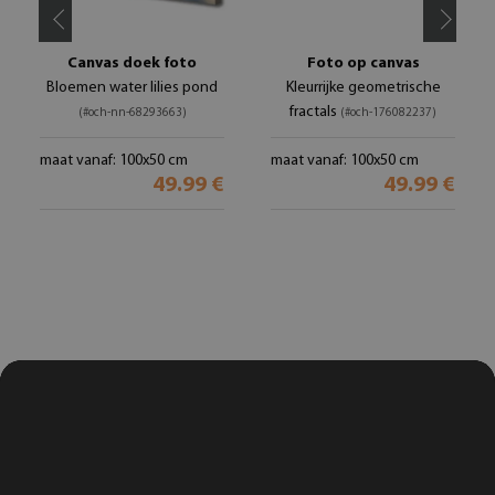
Canvas doek foto
Foto op canvas
Bloemen water lilies pond
Kleurrijke geometrische
fractals
(#och-nn-68293663)
(#och-176082237)
maat vanaf: 100x50 cm
maat vanaf: 100x50 cm
49.99 €
49.99 €