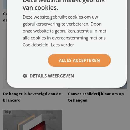
van cookies.
Canvas canvas gespannen over
Grenen brancard voor een
Deze website gebruikt cookies om uw
de brancard
schilderij op canvas
gebruikerservaring te verbeteren. Door
onze website te gebruiken, stemt u in met
alle cookies in overeenstemming met ons
Cookiebeleid.
Lees verder
ALLES ACCEPTEREN
DETAILS WEERGEVEN
De hanger is bevestigd aan de
Canvas schilderij klaar om op
brancard
te hangen