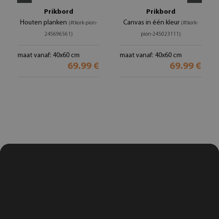
Prikbord
Prikbord
Houten planken
Canvas in één kleur
(#tkork-pion-
(#tkork-
245696561)
pion-245023111)
maat vanaf: 40x60 cm
maat vanaf: 40x60 cm
69.99 €
69.99 €