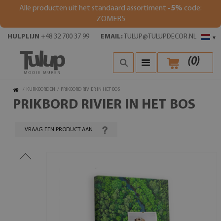
Alle producten uit het standaard assortiment
-5%
code:
ZOMER5
HULPLIJN
+48 32 700 37 99
EMAIL:
TULUP@TULUPDECOR.NL
▾
(
0
)
/
KURKBORDEN
/
PRIKBORD RIVIER IN HET BOS
PRIKBORD RIVIER IN HET BOS
VRAAG EEN PRODUCT AAN