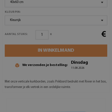
40x60 cm
KLEUR PIN:
Kleurrijk
€
x
AANTAL STUKS:
IN WINKELMAND
Dinsdag
We verzenden je bestelling:
11.08.2026
Met onze verticale kurkborden, zoals Prikbord bedrukt met Rivier in het bos,
transformeer je elk vertrek in een ordelijke ruimte.