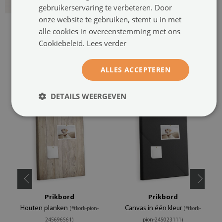
gebruikerservaring te verbeteren. Door
onze website te gebruiken, stemt u in met
alle cookies in overeenstemming met ons
Cookiebeleid.
Lees verder
ALLES ACCEPTEREN
AANBEVOLEN PRODUCTEN
DETAILS WEERGEVEN
Prikbord
Prikbord
Houten planken
Canvas in één kleur
(#tkork-pion-
(#tkork-
245696561)
pion-245023111)