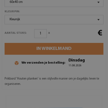
60x40 cm
KLEUR PIN:
Kleurrijk
€
x
AANTAL STUKS:
IN WINKELMAND
Dinsdag
We verzenden je bestelling:
11.08.2026
Prikbord 'Houten planken' is een stijlvolle manier om je dagelijks leven te
organiseren.