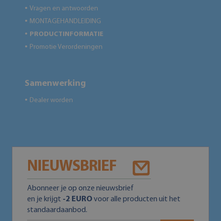
Vragen en antwoorden
●
MONTAGEHANDLEIDING
●
PRODUCTINFORMATIE
●
Promotie Verordeningen
●
Samenwerking
Dealer worden
●
NIEUWSBRIEF
Abonneer je op onze nieuwsbrief
en je krijgt
-2 EURO
voor alle producten uit het
standaardaanbod.