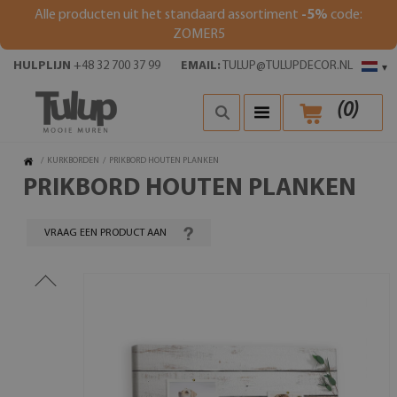
Alle producten uit het standaard assortiment
-5%
code:
ZOMER5
HULPLIJN
+48 32 700 37 99
EMAIL:
TULUP@TULUPDECOR.NL
▾
(
0
)
/
KURKBORDEN
/
PRIKBORD HOUTEN PLANKEN
PRIKBORD HOUTEN PLANKEN
VRAAG EEN PRODUCT AAN