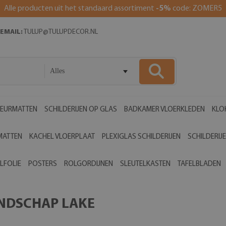
Alle producten uit het standaard assortiment
-5%
code: ZOMER5
EMAIL:
TULUP@TULUPDECOR.NL
Alles
EURMATTEN
SCHILDERIJEN OP GLAS
BADKAMER VLOERKLEDEN
KLO
MATTEN
KACHEL VLOERPLAAT
PLEXIGLAS SCHILDERIJEN
SCHILDERIJ
LFOLIE
POSTERS
ROLGORDIJNEN
SLEUTELKASTEN
TAFELBLADEN
ANDSCHAP LAKE