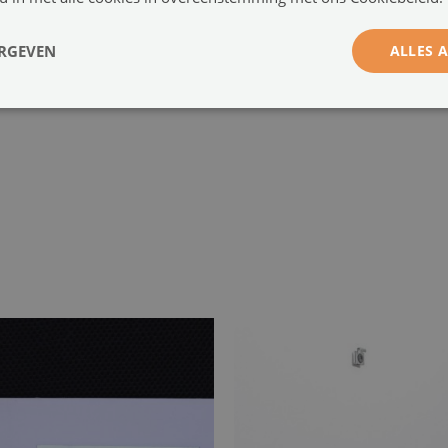
a
ERGEVEN
ALLES 
-
w