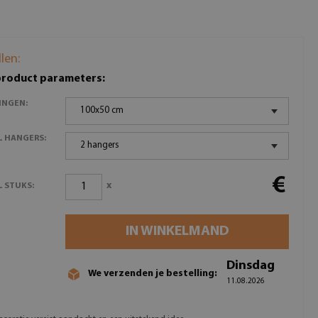
llen:
product parameters:
INGEN:
100x50 cm
L HANGERS:
2 hangers
€
x
 STUKS:
IN WINKELMAND
Dinsdag
We verzenden je bestelling:
11.08.2026