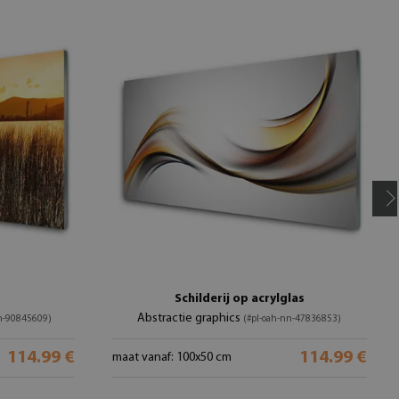
Schilderij op acrylglas
Abstractie graphics
nn-90845609)
(#pl-oah-nn-47836853)
114.99 €
114.99 €
maat vanaf: 100x50 cm