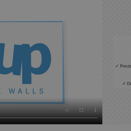
✓ Precie
✓ Di