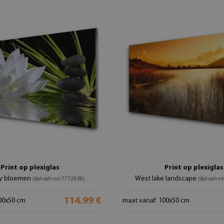
Print op plexiglas
Print op plexiglas
ily bloemen
West lake landscape
(#pl-oah-nn-7772938)
(#pl-oah-
114.99 €
00x50 cm
maat vanaf: 100x50 cm