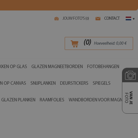
JOUW FOTO'S (
)
CONTACT
0
▾
(
0
)
Hoeveelheid:
0,00
€
KKEN OP GLAS
GLAZEN MAGNEETBORDEN
FOTOBEHANGEN
EN OP CANVAS
SNIJPLANKEN
DEURSTICKERS
SPIEGELS
VAN JE
FOTO
GLAZEN PLANKEN
RAAMFOLIES
WANDBORDEN VOOR MAGNETEN