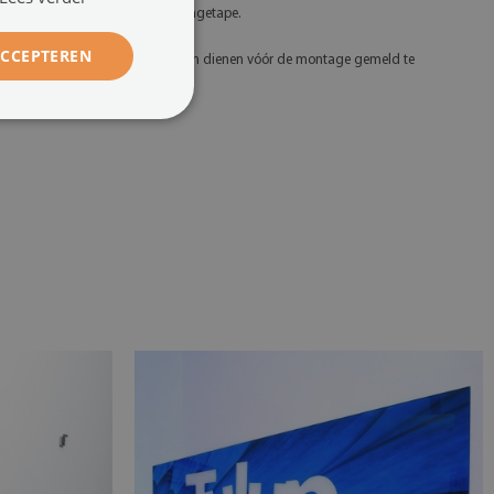
fstandhouders of speciale montagetape.
ACCEPTEREN
 Eventuele defecten en afwijkingen dienen vóór de montage gemeld te
orden.