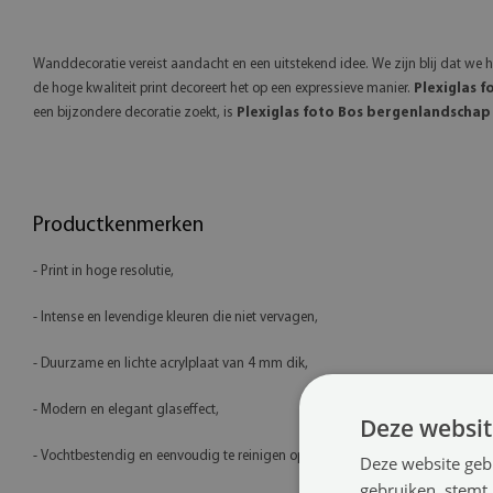
Wanddecoratie vereist aandacht en een uitstekend idee. We zijn blij dat we
de hoge kwaliteit print decoreert het op een expressieve manier.
Plexiglas 
een bijzondere decoratie zoekt, is
Plexiglas foto Bos bergenlandschap
Productkenmerken
- Print in hoge resolutie,
- Intense en levendige kleuren die niet vervagen,
- Duurzame en lichte acrylplaat van 4 mm dik,
- Modern en elegant glaseffect,
Deze websit
- Vochtbestendig en eenvoudig te reinigen oppervlak,
Deze website geb
gebruiken, stemt