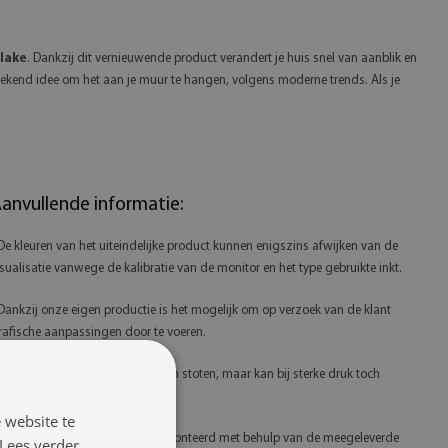
 lake
. Dankzij dit vernieuwende product verandert je huis snel van aanblik en
stekend idee om het aan je muur te hangen, volgens moderne trends. Als je
anvullende informatie:
 De kleuren van het uiteindelijke product kunnen enigszins afwijken van de
isualisatie vanwege de kalibratie van de monitor en het type gebruikte inkt.
 Dankzij onze eigen productie is het mogelijk om op verzoek van de klant
rafische aanpassingen door te voeren.
 Acryl is bestand tegen krassen en stoten, maar kan bij sterke druk toch
eschadigd raken.
 website te
 Acrylprints worden het best gemonteerd met behulp van de meegeleverde
Lees verder