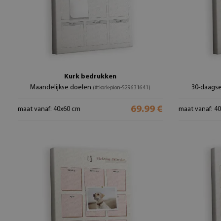
Kurk bedrukken
Maandelijkse doelen
30-daagse
(#tkork-pion-529631641)
69.99 €
maat vanaf: 40x60 cm
maat vanaf: 4