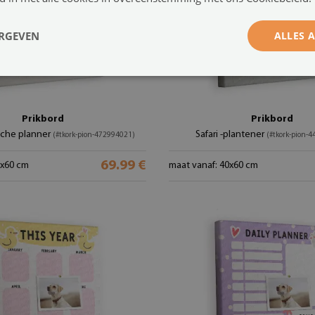
ERGEVEN
ALLES 
Prikbord
Prikbord
sche planner
Safari -plantener
(#tkork-pion-472994021)
(#tkork-pion-
69.99 €
0x60 cm
maat vanaf: 40x60 cm