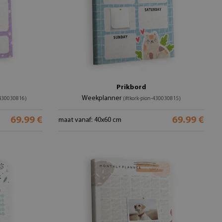
Prikbord
Weekplanner
-430030816)
(#tkork-pion-430030815)
69.99 €
69.99 €
maat vanaf: 40x60 cm