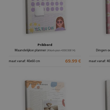
Prikbord
Maandelijkse planner
Dingen o
(#tkork-pion-430030814)
69.99 €
maat vanaf: 40x60 cm
maat vanaf: 4