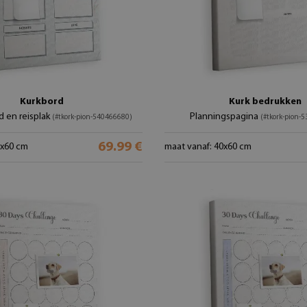
Kurkbord
Kurk bedrukken
 en reisplak
Planningspagina
(#tkork-pion-540466680)
(#tkork-pion-
69.99 €
0x60 cm
maat vanaf: 40x60 cm