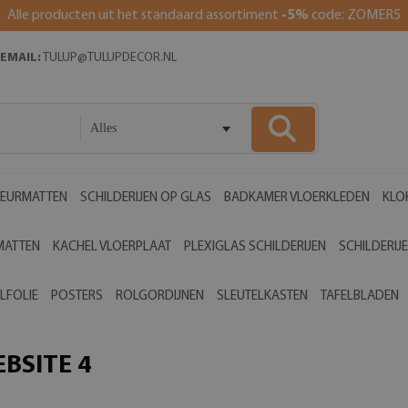
Alle producten uit het standaard assortiment
-5%
code: ZOMER5
EMAIL:
TULUP@TULUPDECOR.NL
Alles
EURMATTEN
SCHILDERIJEN OP GLAS
BADKAMER VLOERKLEDEN
KLO
MATTEN
KACHEL VLOERPLAAT
PLEXIGLAS SCHILDERIJEN
SCHILDERIJ
LFOLIE
POSTERS
ROLGORDIJNEN
SLEUTELKASTEN
TAFELBLADEN
BSITE 4