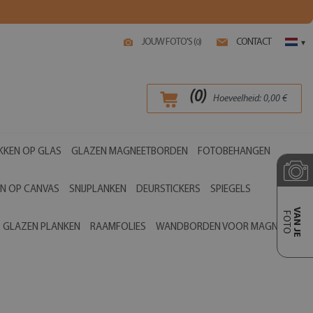
JOUW FOTO'S (
)
CONTACT
0
▾
(
0
)
Hoeveelheid:
0,00
€
KKEN OP GLAS
GLAZEN MAGNEETBORDEN
FOTOBEHANGEN
EN OP CANVAS
SNIJPLANKEN
DEURSTICKERS
SPIEGELS
VAN JE
FOTO
GLAZEN PLANKEN
RAAMFOLIES
WANDBORDEN VOOR MAGNETEN