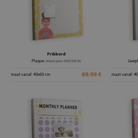
Prikbord
Plaque
Jaarp
(#tkork-pion-430030818)
69.99 €
maat vanaf: 40x60 cm
maat vanaf: 4