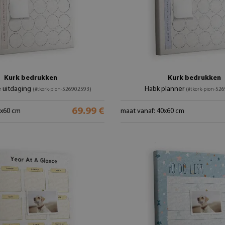
Kurk bedrukken
Kurk bedrukken
 uitdaging
Habk planner
(#tkork-pion-526902593)
(#tkork-pion-52
69.99 €
0x60 cm
maat vanaf: 40x60 cm