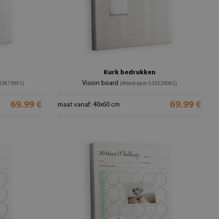
Kurk bedrukken
Vision board
533673991)
(#tkork-pion-532529065)
69.99 €
69.99 €
maat vanaf: 40x60 cm