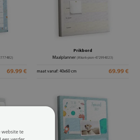
Prikbord
Maalplanner
92777482)
(#tkork-pion-472994023)
69.99 €
69.99 €
maat vanaf: 40x60 cm
 website te
Lees verder