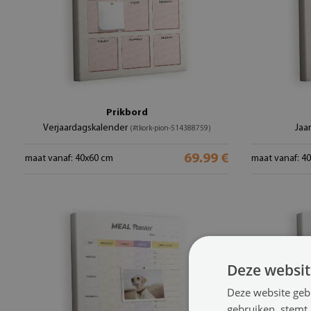
Prikbord
Verjaardagskalender
Jaar
(#tkork-pion-514388759)
69.99 €
maat vanaf: 40x60 cm
maat vanaf: 4
Deze websit
Deze website geb
gebruiken, stemt