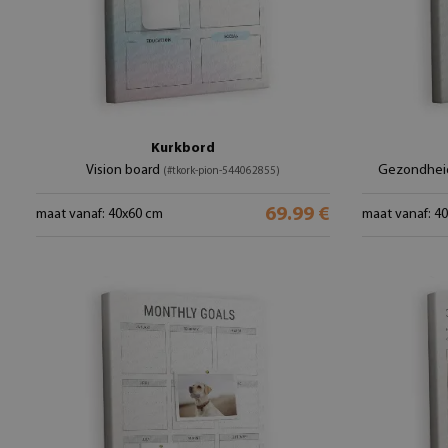
Kurkbord
Vision board
Gezondheid
(#tkork-pion-544062855)
69.99 €
maat vanaf: 40x60 cm
maat vanaf: 4