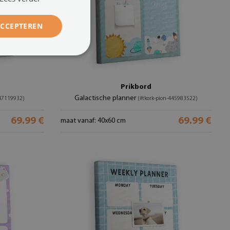
ACCEPTEREN
Prikbord
Galactische planner
447119932)
(#tkork-pion-445983522)
69.99 €
69.99 €
maat vanaf: 40x60 cm