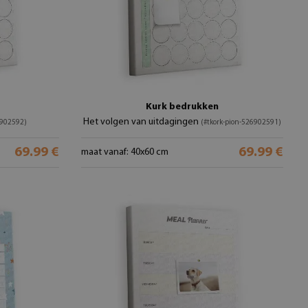
Kurk bedrukken
Het volgen van uitdagingen
6902592)
(#tkork-pion-526902591)
69.99 €
69.99 €
maat vanaf: 40x60 cm