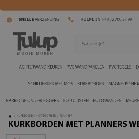
SNELLE
VERZENDING
HULPLIJN
+48 32 700 37 99
ACHTERWAND KEUKEN
PVC WANDPANELEN
PVC TEGELS
D
SCHILDERIJEN MET MOS
KURKBORDEN
MAGNETISCHE 
BARBECUE ONDERLEGGERS
FOTOLIJSTEN
FOTOWANDEN
MEUBE
/
KURKBORDEN
/
CATEGORIEËN
/
PLANNER
KURKBORDEN MET PLANNERS WE