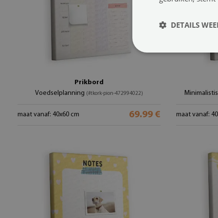
DETAILS WE
Prikbord
Voedselplanning
Minimalisti
(#tkork-pion-472994022)
69.99 €
maat vanaf: 40x60 cm
maat vanaf: 4