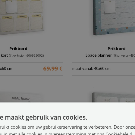
Prikbord
Prikbord
 kort
Space planner
(#tkork-pion-506932002)
(#tkork-pion-4
69.99 €
0x60 cm
maat vanaf: 40x60 cm
e maakt gebruik van cookies.
ruikt cookies om uw gebruikerservaring te verbeteren. Door onze
 u in met alle cookies in overeenstemming met ons Cookiebeleid.