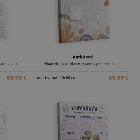
Kurkbord
Maandelijkse planner
n-407125752)
(#tkork-pion-399733053)
69.99 €
69.99 €
maat vanaf: 40x60 cm