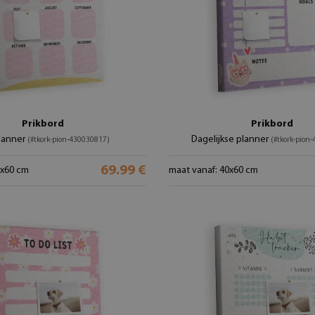
Prikbord
Prikbord
lanner
Dagelijkse planner
(#tkork-pion-430030817)
(#tkork-pion
69.99 €
0x60 cm
maat vanaf: 40x60 cm