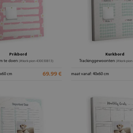
Prikbord
Kurkbord
m te doen
Trackinggewoonten
(#tkork-pion-430030813)
(#tkork-pio
69.99 €
0x60 cm
maat vanaf: 40x60 cm