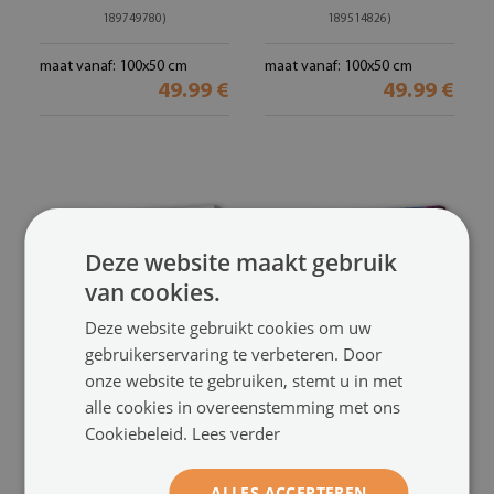
189749780)
189514826)
maat vanaf: 100x50 cm
maat vanaf: 100x50 cm
49.99 €
49.99 €
Deze website maakt gebruik
van cookies.
Deze website gebruikt cookies om uw
gebruikerservaring te verbeteren. Door
onze website te gebruiken, stemt u in met
Print op doek
Foto op canvas
alle cookies in overeenstemming met ons
Drop gras macro
Kleurrijke fractals
(#och-
(#och-
Cookiebeleid.
Lees verder
188179439)
187239914)
maat vanaf: 100x50 cm
maat vanaf: 100x50 cm
ALLES ACCEPTEREN