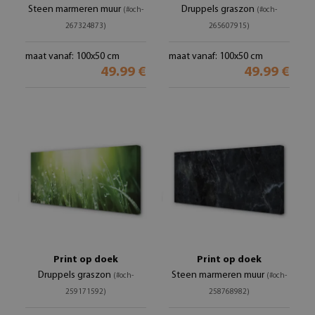
Steen marmeren muur
Druppels graszon
(#och-
(#och-
267324873)
265607915)
maat vanaf: 100x50 cm
maat vanaf: 100x50 cm
49.99 €
49.99 €
Print op doek
Print op doek
Druppels graszon
Steen marmeren muur
(#och-
(#och-
259171592)
258768982)