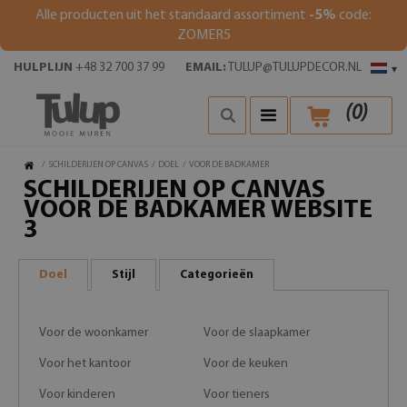
Alle producten uit het standaard assortiment
-5%
code:
ZOMER5
HULPLIJN
+48 32 700 37 99
EMAIL:
TULUP@TULUPDECOR.NL
▾
(
0
)
/
SCHILDERIJEN OP CANVAS
/
DOEL
/
VOOR DE BADKAMER
SCHILDERIJEN OP CANVAS
VOOR DE BADKAMER WEBSITE
3
Doel
Stijl
Categorieën
Voor de woonkamer
Voor de slaapkamer
Voor het kantoor
Voor de keuken
Voor kinderen
Voor tieners