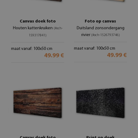
Canvas doek foto
Foto op canvas
Houten kattenkruiken
Duitsland zonsondergang
(#och-
rivier
(#och-1526793746)
159317841)
maat vanaf: 100x50 cm
maat vanaf: 100x50 cm
49.99 €
49.99 €
Canvas doek foto
Print op doek