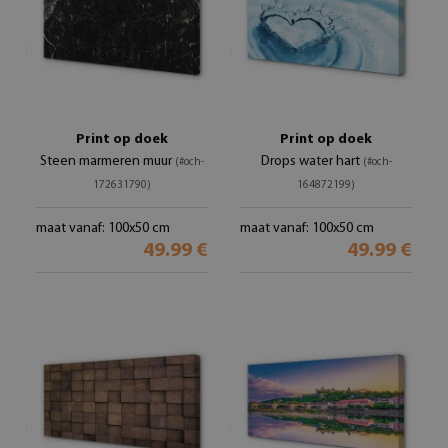
Print op doek
Print op doek
Steen marmeren muur
Drops water hart
(#och-
(#och-
172631790)
164872199)
maat vanaf: 100x50 cm
maat vanaf: 100x50 cm
49.99 €
49.99 €