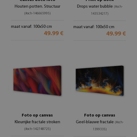
Houten potten. Structuur
Drops water bubble
(#och-
(#och-146665995)
143534217)
maat vanaf: 100x50 cm
maat vanaf: 100x50 cm
49.99 €
49.99 €
Foto op canvas
Foto op canvas
Kleurrijke fractale stroken
Geel-blauwe fractale
(#och-
(#och-142748725)
1399335)