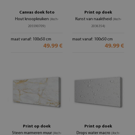
Canvas doek foto
Print op doek
Hout knoopkruiken
Kunst van naaktheid
(#och-
(#och-
205590709)
2036354)
maat vanaf: 100x50 cm
maat vanaf: 100x50 cm
49.99 €
49.99 €
Print op doek
Print op doek
Steen marmeren muur
Drops water macro
(#och-
(#och-