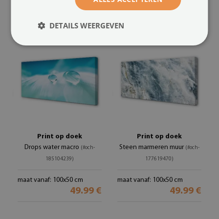
49.99 €
49.99 €
DETAILS WEERGEVEN
Print op doek
Print op doek
Drops water macro
Steen marmeren muur
(#och-
(#och-
185104239)
177619470)
maat vanaf: 100x50 cm
maat vanaf: 100x50 cm
49.99 €
49.99 €