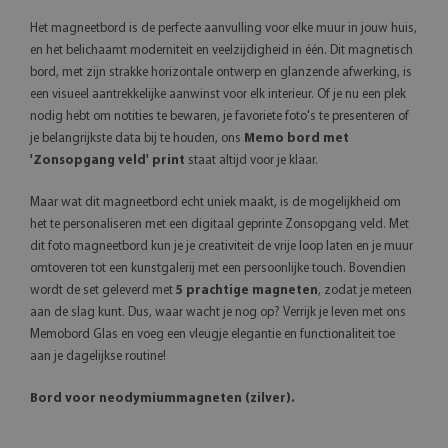
Het magneetbord is de perfecte aanvulling voor elke muur in jouw huis,
en het belichaamt moderniteit en veelzijdigheid in één. Dit magnetisch
bord, met zijn strakke horizontale ontwerp en glanzende afwerking, is
een visueel aantrekkelijke aanwinst voor elk interieur. Of je nu een plek
nodig hebt om notities te bewaren, je favoriete foto's te presenteren of
je belangrijkste data bij te houden, ons
Memo bord met
'Zonsopgang veld' print
staat altijd voor je klaar.
Maar wat dit magneetbord echt uniek maakt, is de mogelijkheid om
het te personaliseren met een digitaal geprinte Zonsopgang veld. Met
dit foto magneetbord kun je je creativiteit de vrije loop laten en je muur
omtoveren tot een kunstgalerij met een persoonlijke touch. Bovendien
wordt de set geleverd met
5 prachtige magneten
, zodat je meteen
aan de slag kunt. Dus, waar wacht je nog op? Verrijk je leven met ons
Memobord Glas en voeg een vleugje elegantie en functionaliteit toe
aan je dagelijkse routine!
Bord voor neodymiummagneten (zilver).