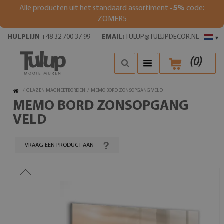
Alle producten uit het standaard assortiment
-5%
code:
ZOMER5
HULPLIJN
+48 32 700 37 99
EMAIL:
TULUP@TULUPDECOR.NL
▾
(
0
)
/
GLAZEN MAGNEETBORDEN
/
MEMO BORD ZONSOPGANG VELD
MEMO BORD ZONSOPGANG
VELD
VRAAG EEN PRODUCT AAN