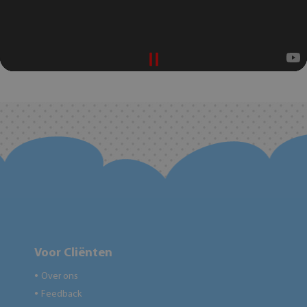
Voor Cliënten
Over ons
●
Feedback
●