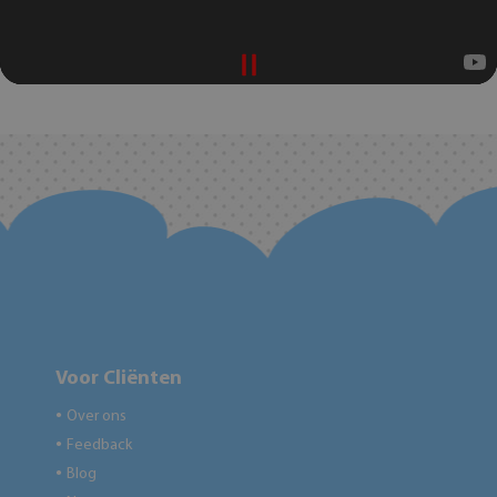
Voor Cliënten
Over ons
●
Feedback
●
Blog
●