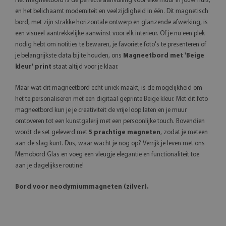
Het magneetbord is de perfecte aanvulling voor elke muur in jouw huis,
en het belichaamt moderniteit en veelzijdigheid in één. Dit magnetisch
bord, met zijn strakke horizontale ontwerp en glanzende afwerking, is
een visueel aantrekkelijke aanwinst voor elk interieur. Of je nu een plek
nodig hebt om notities te bewaren, je favoriete foto's te presenteren of
je belangrijkste data bij te houden, ons
Magneetbord met 'Beige
kleur' print
staat altijd voor je klaar.
Maar wat dit magneetbord echt uniek maakt, is de mogelijkheid om
het te personaliseren met een digitaal geprinte Beige kleur. Met dit foto
magneetbord kun je je creativiteit de vrije loop laten en je muur
omtoveren tot een kunstgalerij met een persoonlijke touch. Bovendien
wordt de set geleverd met
5 prachtige magneten
, zodat je meteen
aan de slag kunt. Dus, waar wacht je nog op? Verrijk je leven met ons
Memobord Glas en voeg een vleugje elegantie en functionaliteit toe
aan je dagelijkse routine!
Bord voor neodymiummagneten (zilver).