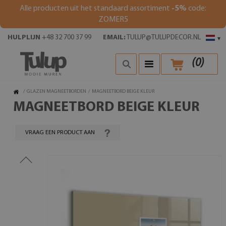
Alle producten uit het standaard assortiment
-5%
code:
ZOMER5
HULPLIJN
+48 32 700 37 99
EMAIL:
TULUP@TULUPDECOR.NL
▾
(
0
)
/
GLAZEN MAGNEETBORDEN
/
MAGNEETBORD BEIGE KLEUR
MAGNEETBORD BEIGE KLEUR
VRAAG EEN PRODUCT AAN