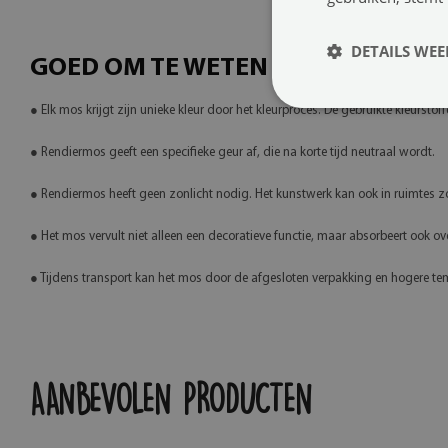
DETAILS WE
GOED OM TE WETEN
● Elk mos krijgt zijn unieke kleur door het kleurproces. De gebruikte kleursto
● Rendiermos geeft een specifieke geur af, die na korte tijd neutraal wordt.
● Rendiermos heeft geen zonlicht nodig. Het kunstwerk kan ook in ruimte
● Het mos vervult niet alleen een decoratieve functie, maar absorbeert ook ov
● Tijdens transport kan het mos door de afgesloten verpakking en hogere tempe
AANBEVOLEN PRODUCTEN