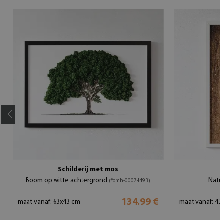
Schilderij met mos
Boom op witte achtergrond
Natu
(#omh-00074493)
134.99 €
maat vanaf: 63x43 cm
maat vanaf: 4