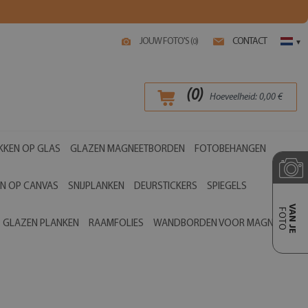
JOUW FOTO'S (
)
CONTACT
0
▾
(
0
)
Hoeveelheid:
0,00
€
KKEN OP GLAS
GLAZEN MAGNEETBORDEN
FOTOBEHANGEN
EN OP CANVAS
SNIJPLANKEN
DEURSTICKERS
SPIEGELS
VAN JE
FOTO
GLAZEN PLANKEN
RAAMFOLIES
WANDBORDEN VOOR MAGNETEN