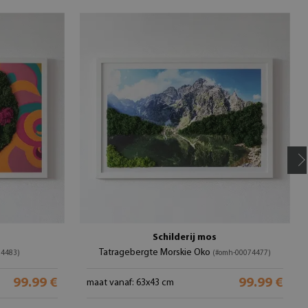
Schilderij mos
Tatragebergte Morskie Oko
74483)
(#omh-00074477)
99.99 €
99.99 €
maat vanaf: 63x43 cm