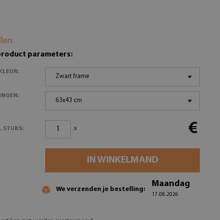
llen:
product parameters:
KLEUR:
Zwart frame
INGEN:
63x43 cm
€
x
 STUKS:
IN WINKELMAND
Maandag
We verzenden je bestelling:
17.08.2026