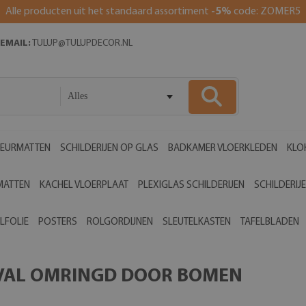
Alle producten uit het standaard assortiment
-5%
code: ZOMER5
EMAIL:
TULUP@TULUPDECOR.NL
Alles
EURMATTEN
SCHILDERIJEN OP GLAS
BADKAMER VLOERKLEDEN
KLO
MATTEN
KACHEL VLOERPLAAT
PLEXIGLAS SCHILDERIJEN
SCHILDERIJ
LFOLIE
POSTERS
ROLGORDIJNEN
SLEUTELKASTEN
TAFELBLADEN
RVAL OMRINGD DOOR BOMEN