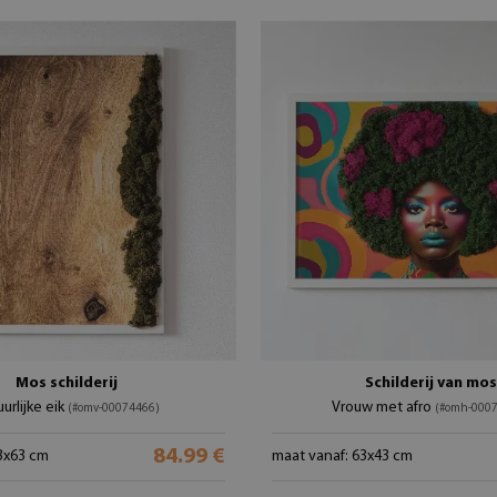
Mos schilderij
Schilderij van mos
urlijke eik
Vrouw met afro
(#omv-00074466)
(#omh-000
84.99 €
3x63 cm
maat vanaf: 63x43 cm