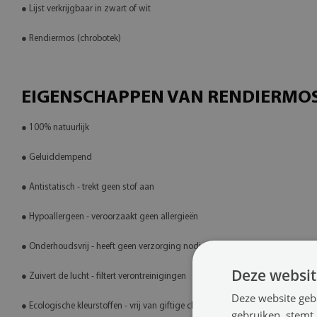
● Lijst verkrijgbaar in zwart of wit
● Rendiermos (chrobotek)
EIGENSCHAPPEN VAN RENDIERMO
● 100% natuurlijk
● Geluiddempend
● Antistatisch - trekt geen stof aan
● Hypoallergeen - veroorzaakt geen allergieën
● Onderhoudsvrij - heeft geen verzorging nodig
Deze websit
● Zuivert de lucht - filtert verontreinigingen
Deze website geb
● Ecologische kleurstoffen - vrij van giftige chemicaliën
gebruiken, stemt