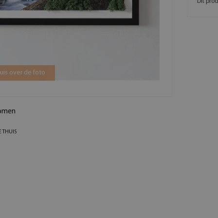
Dit pro
is over de foto
bomen
E THUIS