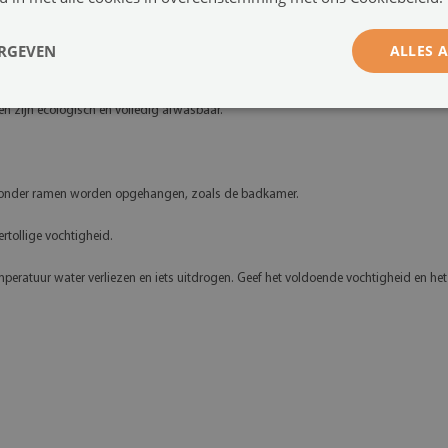
ERGEVEN
ALLES 
ffen zijn ecologisch en volledig afwasbaar.
s zonder ramen worden opgehangen, zoals de badkamer.
ertollige vochtigheid.
ratuur water verliezen en iets uitdrogen. Geef het voldoende vochtigheid en het her