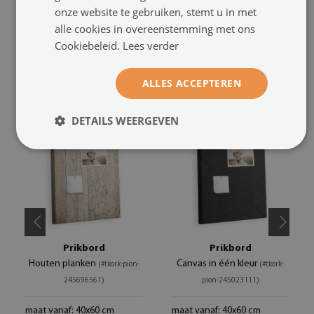
onze website te gebruiken, stemt u in met
alle cookies in overeenstemming met ons
Cookiebeleid.
Lees verder
AANBEVOLEN PRODUCTEN
ALLES ACCEPTEREN
DETAILS WEERGEVEN
Prikbord
Prikbord
Houten planken
Canvas in één kleur
(#tkork-pion-
(#tkork-
245696561)
pion-245023111)
maat vanaf: 40x60 cm
maat vanaf: 40x60 cm