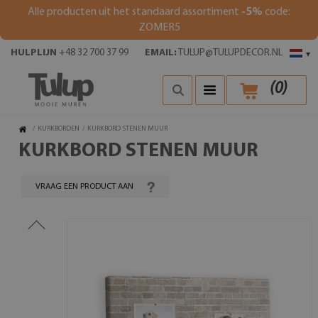
Alle producten uit het standaard assortiment
-5%
code:
ZOMER5
HULPLIJN
+48 32 700 37 99
EMAIL:
TULUP@TULUPDECOR.NL
▾
(
0
)
/
KURKBORDEN
/
KURKBORD STENEN MUUR
KURKBORD STENEN MUUR
VRAAG EEN PRODUCT AAN