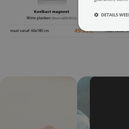
Koelkast magneet
Magn
DETAILS WE
Witte planken
Tropis
(#mml-w0003052)
49.99 €
maat vanaf: 60x180 cm
maat vanaf: 6