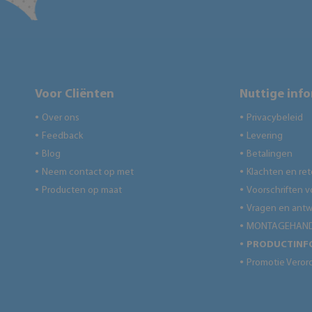
Voor Cliënten
Nuttige inf
Over ons
Privacybeleid
●
●
Feedback
Levering
●
●
Blog
Betalingen
●
●
Neem contact op met
Klachten en re
●
●
Producten op maat
Voorschriften v
●
●
Vragen en ant
●
MONTAGEHAND
●
PRODUCTINF
●
Promotie Veror
●