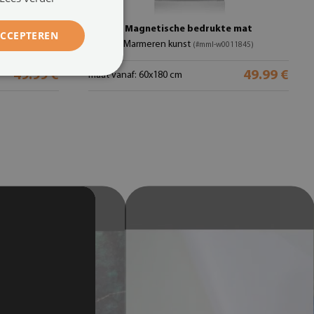
t
Magnetische bedrukte mat
ACCEPTEREN
Marmeren kunst
-278782232)
(#mml-w0011845)
49.99 €
49.99 €
maat vanaf: 60x180 cm