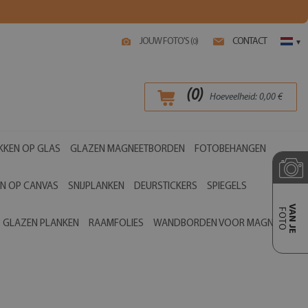
JOUW FOTO'S (
)
CONTACT
0
▾
(
0
)
Hoeveelheid:
0,00
€
KKEN OP GLAS
GLAZEN MAGNEETBORDEN
FOTOBEHANGEN
EN OP CANVAS
SNIJPLANKEN
DEURSTICKERS
SPIEGELS
VAN JE
FOTO
GLAZEN PLANKEN
RAAMFOLIES
WANDBORDEN VOOR MAGNETEN