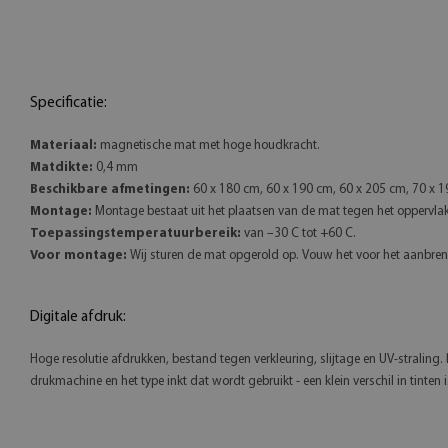
Specificatie:
Materiaal:
magnetische mat met hoge houdkracht.
Matdikte:
0,4 mm
Beschikbare afmetingen:
60 x 180 cm, 60 x 190 cm, 60 x 205 cm, 70 x 1
Montage:
Montage bestaat uit het plaatsen van de mat tegen het oppervla
Toepassingstemperatuurbereik:
van –30 C tot +60 C.
Voor montage:
Wij sturen de mat opgerold op. Vouw het voor het aanbrenge
Digitale afdruk:
Hoge resolutie afdrukken, bestand tegen verkleuring, slijtage en UV-straling
drukmachine en het type inkt dat wordt gebruikt - een klein verschil in tinten 