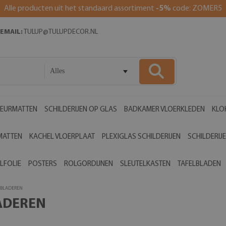
Alle producten uit het standaard assortiment
-5%
code: ZOMER5
EMAIL:
TULUP@TULUPDECOR.NL
Alles
EURMATTEN
SCHILDERIJEN OP GLAS
BADKAMER VLOERKLEDEN
KLO
MATTEN
KACHEL VLOERPLAAT
PLEXIGLAS SCHILDERIJEN
SCHILDERIJ
LFOLIE
POSTERS
ROLGORDIJNEN
SLEUTELKASTEN
TAFELBLADEN
 BLADEREN
ADEREN