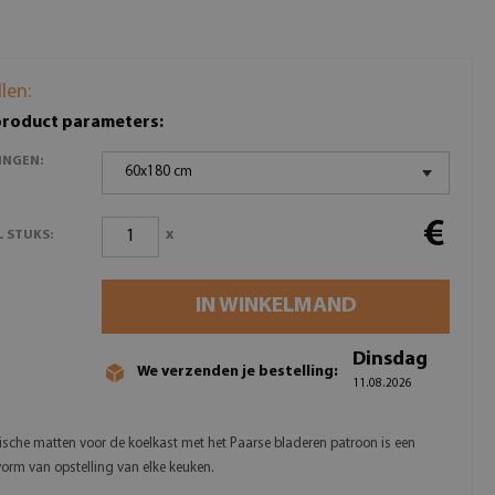
llen:
product parameters:
INGEN:
60x180 cm
€
x
 STUKS:
IN WINKELMAND
Dinsdag
We verzenden je bestelling:
11.08.2026
sche matten voor de koelkast met het Paarse bladeren patroon is een
vorm van opstelling van elke keuken.