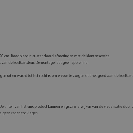
90 cm. Raadpleeg niet-standaard afmetingen met de klantenservice.
k van de koelkastdeur. Demontage laat geen sporen na.
n uit en wacht tot het recht is om ervoor te zorgen dat het goed aan de koelkast b
. De tinten van het eindproduct kunnen enigszins afwijken van de visualisatie door
is geen reden tot klagen.