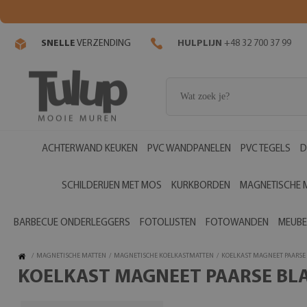
SNELLE
VERZENDING
HULPLIJN
+48 32 700 37 99
ACHTERWAND KEUKEN
PVC WANDPANELEN
PVC TEGELS
D
SCHILDERIJEN MET MOS
KURKBORDEN
MAGNETISCHE 
BARBECUE ONDERLEGGERS
FOTOLIJSTEN
FOTOWANDEN
MEUBE
/
MAGNETISCHE MATTEN
/
MAGNETISCHE KOELKASTMATTEN
/
KOELKAST MAGNEET PAARSE
KOELKAST MAGNEET PAARSE BL