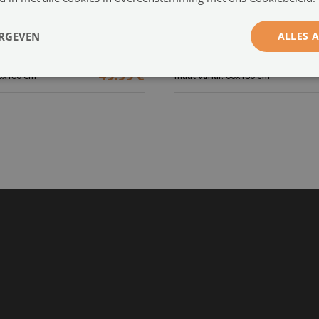
etische bedrukte mat
Koelkast magnee
ERGEVEN
ALLES 
che bladeren
Modern donker patroon
(#mml-w0002014)
(#mml
49.99 €
0x180 cm
maat vanaf: 60x180 cm