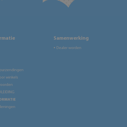
ormatie
Samenwerking
Dealer worden
●
tourzendingen
oor winkels
woorden
LEIDING
ORMATIE
deningen