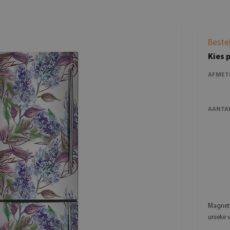
Beste
Kies 
AFMET
AANTAL
Magneti
unieke 