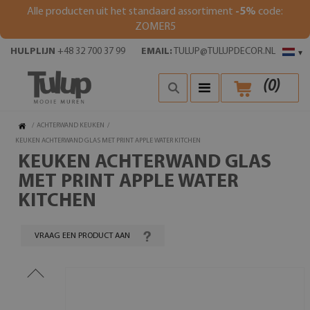
Alle producten uit het standaard assortiment
-5%
code:
ZOMER5
HULPLIJN
+48 32 700 37 99
EMAIL:
TULUP@TULUPDECOR.NL
▾
(
0
)
/
ACHTERWAND KEUKEN
/
KEUKEN ACHTERWAND GLAS MET PRINT APPLE WATER KITCHEN
KEUKEN ACHTERWAND GLAS
MET PRINT APPLE WATER
KITCHEN
VRAAG EEN PRODUCT AAN