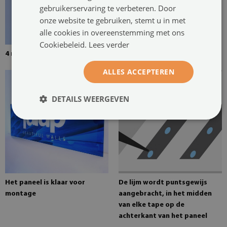
gebruikerservaring te verbeteren. Door
onze website te gebruiken, stemt u in met
alle cookies in overeenstemming met ons
Cookiebeleid.
Lees verder
4 mm dik gehard glas
Montagelijm voor spiegels
ALLES ACCEPTEREN
DETAILS WEERGEVEN
Het paneel is klaar voor
De lijm wordt puntsgewijs
montage
aangebracht, in het midden
van elke tape op de
achterkant van het paneel