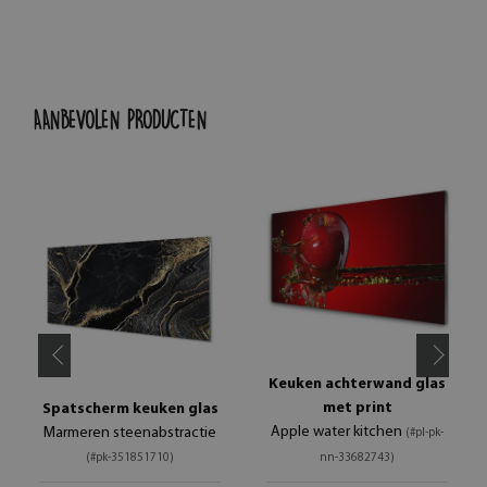
AANBEVOLEN PRODUCTEN
Keuken achterwand glas
met print
Spatscherm keuken glas
Apple water kitchen
Marmeren steenabstractie
(#pl-pk-
(#pk-351851710)
nn-33682743)