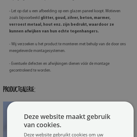
- Let op dat u een afbeelding op een glazen paneel koopt. Motieven
zoals bijvoorbeeld
glitter, goud, zilver, beton, marmer,
verroest metaal, hout enz. zijn bedrukt, waardoor ze
kunnen afwijken van hun echte tegenhangers.
- Wij verzoeken u het product te monteren met behulp van de door ons
meegeleverde montagesystemen.
- Eventuele defecten en afwijkingen dienen vóór de montage
gecontroleerd te worden.
PRODUCTGALERIE:
Deze website maakt gebruik
van cookies.
Deze website gebruikt cookies om uw