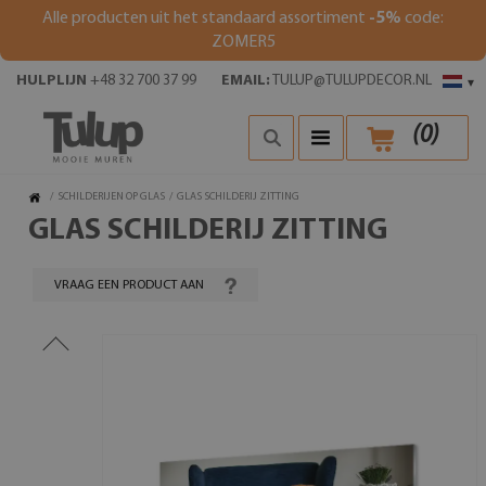
Alle producten uit het standaard assortiment
-5%
code:
ZOMER5
HULPLIJN
+48 32 700 37 99
EMAIL:
TULUP@TULUPDECOR.NL
▾
(
0
)
/
SCHILDERIJEN OP GLAS
/
GLAS SCHILDERIJ ZITTING
GLAS SCHILDERIJ ZITTING
VRAAG EEN PRODUCT AAN