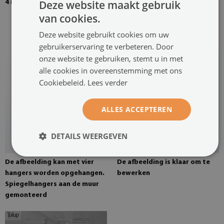
Deze website maakt gebruik
4 mm dik gehard glas
De afbeelding is bevestigd
met twee hangers. De hangers
van cookies.
zijn op twee plaatsen in het
Deze website gebruikt cookies om uw
schilderij gelijmd
gebruikerservaring te verbeteren. Door
onze website te gebruiken, stemt u in met
alle cookies in overeenstemming met ons
Cookiebeleid.
Lees verder
ALLES ACCEPTEREN
DETAILS WEERGEVEN
De afbeelding kan met vier
De afbeelding is klaar om te
hangers worden opgehangen.
bewerken
Spiegelhangers aan de muur
gemonteerd