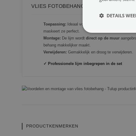
VLIES FOTOBEHANG
DETAILS WE
Toepassing:
Ideaal voor muren met kleine oneffenh
maskeert ze perfect.
Montage:
De lijm wordt
direct op de muur
aangebrac
behang makkelijker maakt.
Verwijderen:
Gemakkelijk en droog te verwijderen.
✓ Professionele lijm inbegrepen in de set
PRODUCTKENMERKEN