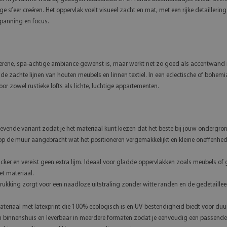
e sfeer creëren. Het oppervlak voelt visueel zacht en mat, met een rijke detaillerin
spanning en focus.
erene, spa-achtige ambiance gewenst is, maar werkt net zo goed als accentwand 
ef de zachte lijnen van houten meubels en linnen textiel. In een eclectische of boh
oor zowel rustieke lofts als lichte, luchtige appartementen.
evende variant zodat je het materiaal kunt kiezen dat het beste bij jouw ondergron
op de muur aangebracht wat het positioneren vergemakkelijkt en kleine oneffenhed
icker en vereist geen extra lijm. Ideaal voor gladde oppervlakken zoals meubels o
t materiaal.
ukking zorgt voor een naadloze uitstraling zonder witte randen en de gedetailleer
eriaal met latexprint die 100% ecologisch is en UV-bestendigheid biedt voor duu
binnenshuis en leverbaar in meerdere formaten zodat je eenvoudig een passende 