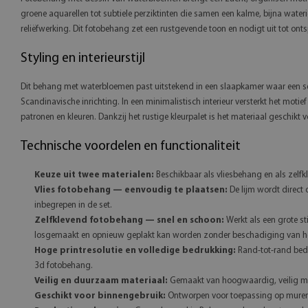
groene aquarellen tot subtiele perziktinten die samen een kalme, bijna waterig
reliëfwerking. Dit fotobehang zet een rustgevende toon en nodigt uit tot ont
Styling en interieurstijl
Dit behang met waterbloemen past uitstekend in een slaapkamer waar een s
Scandinavische inrichting. In een minimalistisch interieur versterkt het moti
patronen en kleuren. Dankzij het rustige kleurpalet is het materiaal geschikt v
Technische voordelen en functionaliteit
Keuze uit twee materialen:
Beschikbaar als vliesbehang en als zelfkl
Vlies fotobehang — eenvoudig te plaatsen:
De lijm wordt direct 
inbegrepen in de set.
Zelfklevend fotobehang — snel en schoon:
Werkt als een grote st
losgemaakt en opnieuw geplakt kan worden zonder beschadiging van he
Hoge printresolutie en volledige bedrukking:
Rand-tot-rand bedr
3d fotobehang.
Veilig en duurzaam materiaal:
Gemaakt van hoogwaardig, veilig mat
Geschikt voor binnengebruik:
Ontworpen voor toepassing op muren 