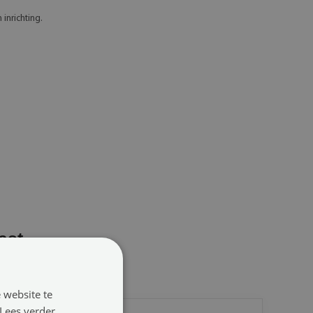
inrichting.
ast
este in jouw interieur past.
 website te
Lees verder