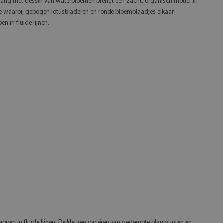
ang met dessin van waterbloemen brengt een zacht, organisch motief in
te waarbij gebogen lotusbladeren en ronde bloemblaadjes elkaar
en in fluïde lijnen.
pen in fluïde lijnen. De kleuren variëren van gedempte blauwtinten en