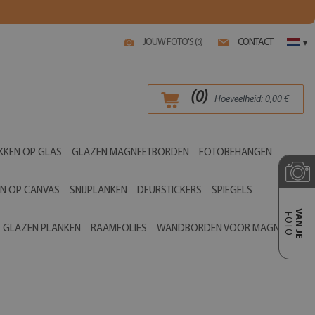
JOUW FOTO'S (
)
CONTACT
0
▾
(
0
)
Hoeveelheid:
0,00
€
KKEN OP GLAS
GLAZEN MAGNEETBORDEN
FOTOBEHANGEN
EN OP CANVAS
SNIJPLANKEN
DEURSTICKERS
SPIEGELS
VAN JE
FOTO
GLAZEN PLANKEN
RAAMFOLIES
WANDBORDEN VOOR MAGNETEN