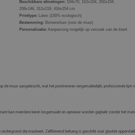
Beschikbare afmetingen:
104x70, 152x104, 250x104,
208x146, 312x219, 416x254 cm
Printtype:
Latex (100% ecologisch)
Bestemming:
Binnenshuis (voor de muur)
Personalisatie:
Aanpassing mogelijk op verzoek van de klant
op de muur aangebracht, wat het positioneren vergemakkelijkt; professionele lijm is 
variant kan meerdere keren losgemaakt en opnieuw worden geplakt zonder het mater
 ondergrond die maskeert. Zelfklevend behang is geschikt voor gladde oppervlakk