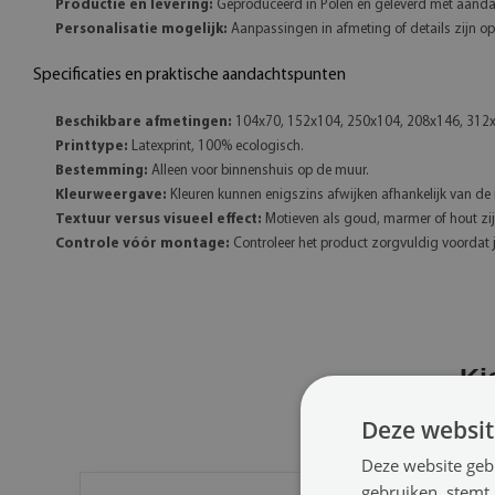
Productie en levering:
Geproduceerd in Polen en geleverd met aanda
Personalisatie mogelijk:
Aanpassingen in afmeting of details zijn o
Specificaties en praktische aandachtspunten
Beschikbare afmetingen:
104x70, 152x104, 250x104, 208x146, 312
Printtype:
Latexprint, 100% ecologisch.
Bestemming:
Alleen voor binnenshuis op de muur.
Kleurweergave:
Kleuren kunnen enigszins afwijken afhankelijk van de i
Textuur versus visueel effect:
Motieven als goud, marmer of hout zijn
Controle vóór montage:
Controleer het product zorgvuldig voordat
Ki
Zowel het vliesbehang als d
Deze websit
Deze website geb
gebruiken, stemt