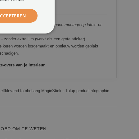
EHANG
ACCEPTEREN
vlakken (meubels, glas).
We raden montage op latex- of
 zonder extra lijm (werkt als een grote sticker).
 keren worden losgemaakt en opnieuw worden geplakt
eschadigen.
e-overs van je interieur
OED OM TE WETEN