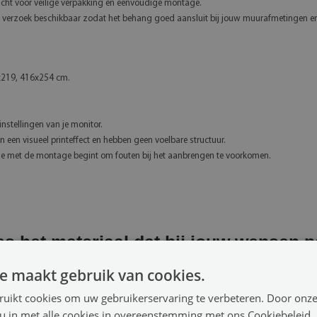
cht voor veilige verpakking en eenvoudige montage.
p verzoek beschikbaar zodat het behang goed aansluit bij jouw muurafmetingen en 
x219, 416x254 cm.
nstellingen van je monitor.
 een visueel printeffect en hebben geen voelbare structuur.
 je met de montage begint om fouten bij het aanbrengen te voorkomen.
es het materiaal dat bij jouw wensen p
e zelfklevende variant garanderen de hoogste kwaliteit. Bekijk wat het b
e maakt gebruik van cookies.
ruikt cookies om uw gebruikerservaring te verbeteren. Door onze
 u in met alle cookies in overeenstemming met ons Cookiebeleid.