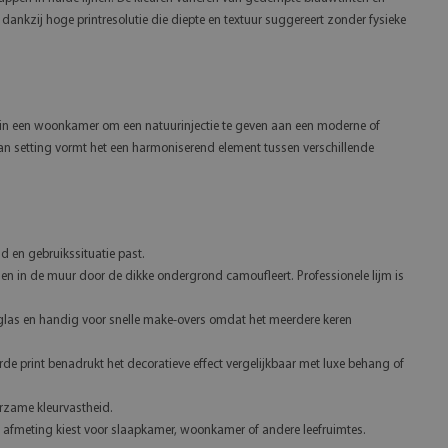
g dankzij hoge printresolutie die diepte en textuur suggereert zonder fysieke
in een woonkamer om een natuurinjectie te geven aan een moderne of
emian setting vormt het een harmoniserend element tussen verschillende
d en gebruikssituatie past.
en in de muur door de dikke ondergrond camoufleert. Professionele lijm is
f glas en handig voor snelle make-overs omdat het meerdere keren
de print benadrukt het decoratieve effect vergelijkbaar met luxe behang of
rzame kleurvastheid.
afmeting kiest voor slaapkamer, woonkamer of andere leefruimtes.