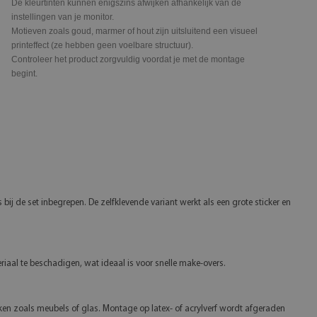
De kleurtinten kunnen enigszins afwijken afhankelijk van de
instellingen van je monitor.
Motieven zoals goud, marmer of hout zijn uitsluitend een visueel
printeffect (ze hebben geen voelbare structuur).
Controleer het product zorgvuldig voordat je met de montage
begint.
bij de set inbegrepen. De zelfklevende variant werkt als een grote sticker en
iaal te beschadigen, wat ideaal is voor snelle make-overs.
en zoals meubels of glas. Montage op latex- of acrylverf wordt afgeraden