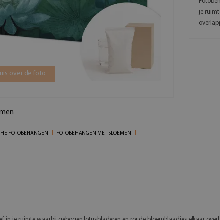
Fotobeh
je ruim
overlapp
is over de foto
emen
CHE FOTOBEHANGEN
FOTOBEHANGEN MET BLOEMEN
in je ruimte waarbij gebogen lotusbladeren en ronde bloemblaadjes elkaar overlap