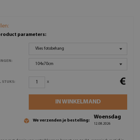
llen:
product parameters:
Vlies fotobehang
INGEN:
104x70cm
€
x
 STUKS:
IN WINKELMAND
Woensdag
We verzenden je bestelling:
12.08.2026