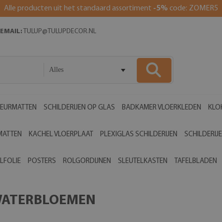
Alle producten uit het standaard assortiment
-5%
code: ZOMER5
EMAIL:
TULUP@TULUPDECOR.NL
Alles
EURMATTEN
SCHILDERIJEN OP GLAS
BADKAMER VLOERKLEDEN
KLO
MATTEN
KACHEL VLOERPLAAT
PLEXIGLAS SCHILDERIJEN
SCHILDERIJ
LFOLIE
POSTERS
ROLGORDIJNEN
SLEUTELKASTEN
TAFELBLADEN
WATERBLOEMEN