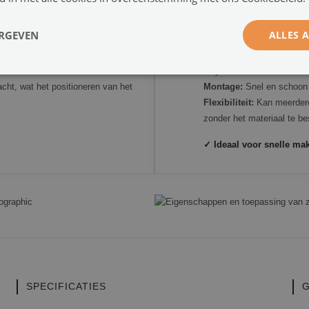
ZELFKLEVEND FOTOB
ERGEVEN
ALLES 
eden – de dikke ondergrond
Toepassing:
Gladde opper
acrylverf af.
ht, wat het positioneren van het
Montage:
Snel en schoon –
Flexibiliteit:
Kan meerdere
zonder het materiaal te b
✓ Ideaal voor snelle mak
SPECIFICATIES
G