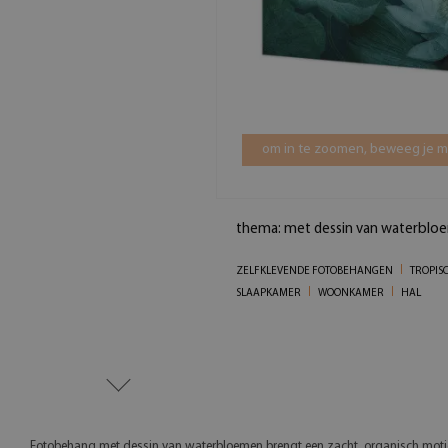
om in te zoomen, beweeg je mu
thema: met dessin van waterblo
ZELFKLEVENDE FOTOBEHANGEN
TROPIS
SLAAPKAMER
WOONKAMER
HAL
Fotobehang met dessin van waterbloemen brengt een zacht, organisch motief 