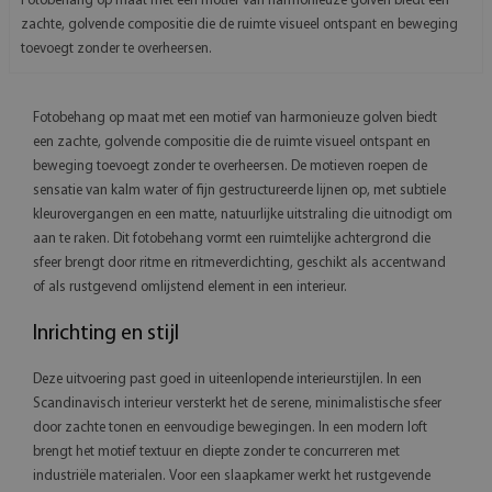
Fotobehang op maat met een motief van harmonieuze golven biedt een
zachte, golvende compositie die de ruimte visueel ontspant en beweging
toevoegt zonder te overheersen.
Fotobehang op maat met een motief van harmonieuze golven biedt
een zachte, golvende compositie die de ruimte visueel ontspant en
beweging toevoegt zonder te overheersen. De motieven roepen de
sensatie van kalm water of fijn gestructureerde lijnen op, met subtiele
kleurovergangen en een matte, natuurlijke uitstraling die uitnodigt om
aan te raken. Dit fotobehang vormt een ruimtelijke achtergrond die
sfeer brengt door ritme en ritmeverdichting, geschikt als accentwand
of als rustgevend omlijstend element in een interieur.
Inrichting en stijl
Deze uitvoering past goed in uiteenlopende interieurstijlen. In een
Scandinavisch interieur versterkt het de serene, minimalistische sfeer
door zachte tonen en eenvoudige bewegingen. In een modern loft
brengt het motief textuur en diepte zonder te concurreren met
industriële materialen. Voor een slaapkamer werkt het rustgevende