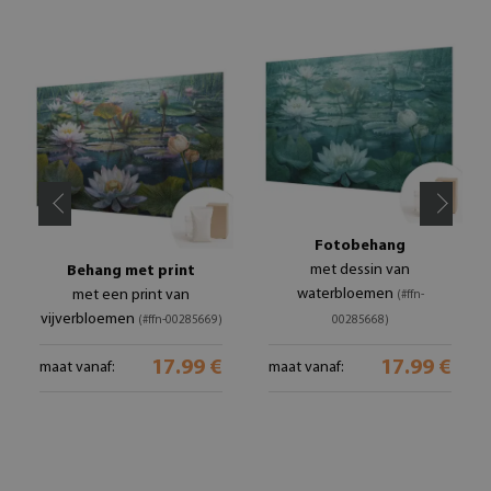
Fotobehang
met dessin van
Behang met print
waterbloemen
met een print van
(#ffn-
vijverbloemen
(#ffn-00285669)
00285668)
17.99 €
17.99 €
maat vanaf:
maat vanaf: