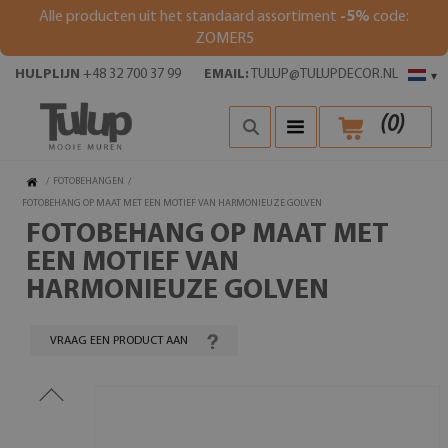
Alle producten uit het standaard assortiment
-5%
code:
ZOMER5
HULPLIJN
+48 32 700 37 99
EMAIL:
TULUP@TULUPDECOR.NL
▾
(
0
)
/
FOTOBEHANGEN
/
FOTOBEHANG OP MAAT MET EEN MOTIEF VAN HARMONIEUZE GOLVEN
FOTOBEHANG OP MAAT MET
EEN MOTIEF VAN
HARMONIEUZE GOLVEN
VRAAG EEN PRODUCT AAN