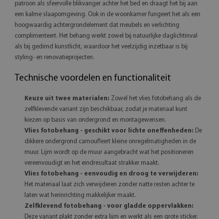
patroon als sfeervolle blikvanger achter het bed en draagt het bij aan
een kalme slaapomgeving. Ook in de woonkamer fungeert het als een
hoogwaardig achtergrondelement dat meubels en verlichting
complimenteert. Het behang werkt zowel bij natuurlijke daglichtinval
als bij gedimd kunstlicht, waardoor het veelzijdig inzetbaar is bij
styling- en renovatieprojecten.
Technische voordelen en functionaliteit
Keuze uit twee materialen:
Zowel het vlies fotobehang als de
zelfklevende variant zijn beschikbaar, zodat je materiaal kunt
kiezen op basis van ondergrond en montagewensen.
Vlies fotobehang - geschikt voor lichte oneffenheden:
De
dikkere ondergrond camoufleert kleine onregelmatigheden in de
muur. Lijm wordt op de muur aangebracht wat het positioneren
vereenvoudigt en het eindresultaat strakker maakt.
Vlies fotobehang - eenvoudig en droog te verwijderen:
Het materiaal laat zich verwijderen zonder natte resten achter te
laten wat herinrichting makkelijker maakt.
Zelfklevend fotobehang - voor gladde oppervlakken:
Deze variant plakt zonder extra lijm en werkt als een grote sticker.