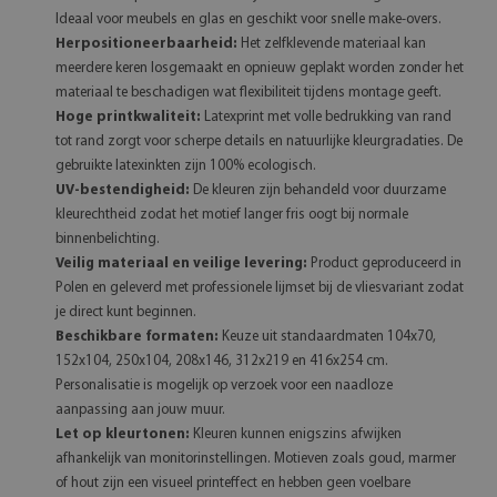
Ideaal voor meubels en glas en geschikt voor snelle make-overs.
Herpositioneerbaarheid:
Het zelfklevende materiaal kan
meerdere keren losgemaakt en opnieuw geplakt worden zonder het
materiaal te beschadigen wat flexibiliteit tijdens montage geeft.
Hoge printkwaliteit:
Latexprint met volle bedrukking van rand
tot rand zorgt voor scherpe details en natuurlijke kleurgradaties. De
gebruikte latexinkten zijn 100% ecologisch.
UV-bestendigheid:
De kleuren zijn behandeld voor duurzame
kleurechtheid zodat het motief langer fris oogt bij normale
binnenbelichting.
Veilig materiaal en veilige levering:
Product geproduceerd in
Polen en geleverd met professionele lijmset bij de vliesvariant zodat
je direct kunt beginnen.
Beschikbare formaten:
Keuze uit standaardmaten 104x70,
152x104, 250x104, 208x146, 312x219 en 416x254 cm.
Personalisatie is mogelijk op verzoek voor een naadloze
aanpassing aan jouw muur.
Let op kleurtonen:
Kleuren kunnen enigszins afwijken
afhankelijk van monitorinstellingen. Motieven zoals goud, marmer
of hout zijn een visueel printeffect en hebben geen voelbare