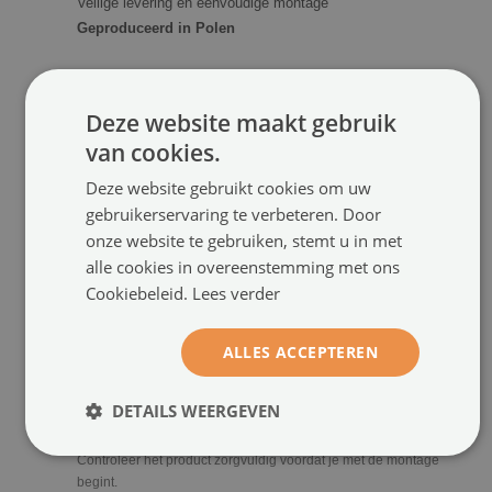
Veilige levering en eenvoudige montage
Geproduceerd in Polen
SPECIFICATIES
Deze website maakt gebruik
Beschikbare afmetingen:
104x70, 152x104, 250x104,
van cookies.
208x146, 312x219, 416x254 cm
Deze website gebruikt cookies om uw
Printtype:
Latex (100% ecologisch)
gebruikerservaring te verbeteren. Door
Bestemming:
Binnenshuis (voor de muur)
onze website te gebruiken, stemt u in met
Personalisatie:
Aanpassing mogelijk op verzoek van de
klant
alle cookies in overeenstemming met ons
Cookiebeleid.
Lees verder
GOED OM TE WETEN
ALLES ACCEPTEREN
De kleurtinten kunnen enigszins afwijken afhankelijk van de
instellingen van je monitor.
DETAILS WEERGEVEN
Motieven zoals goud, marmer of hout zijn uitsluitend een visueel
printeffect (ze hebben geen voelbare structuur).
Controleer het product zorgvuldig voordat je met de montage
begint.