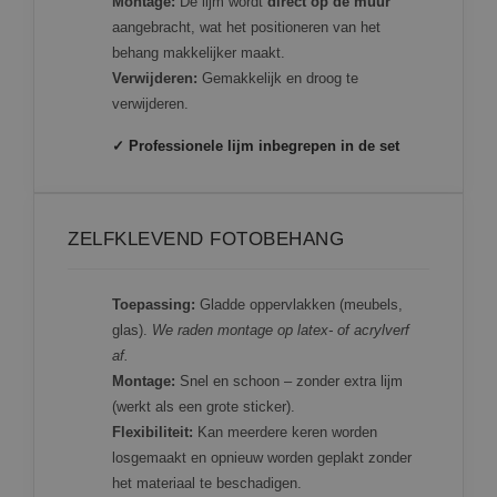
Montage:
De lijm wordt
direct op de muur
aangebracht, wat het positioneren van het
behang makkelijker maakt.
Verwijderen:
Gemakkelijk en droog te
verwijderen.
✓ Professionele lijm inbegrepen in de set
ZELFKLEVEND FOTOBEHANG
Toepassing:
Gladde oppervlakken (meubels,
glas).
We raden montage op latex- of acrylverf
af.
Montage:
Snel en schoon – zonder extra lijm
(werkt als een grote sticker).
Flexibiliteit:
Kan meerdere keren worden
losgemaakt en opnieuw worden geplakt zonder
het materiaal te beschadigen.