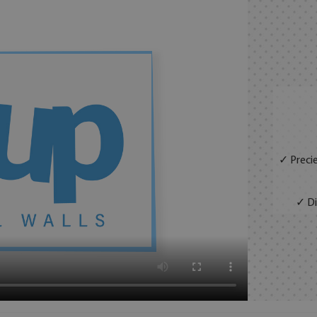
✓ Precie
✓ Di