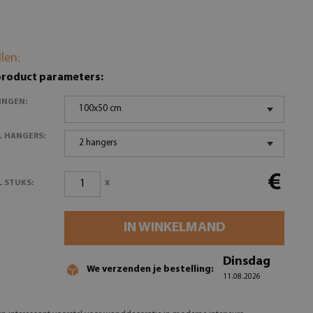
llen:
product parameters:
INGEN:
100x50 cm
L HANGERS:
2 hangers
€
x
 STUKS:
IN WINKELMAND
Dinsdag
We verzenden je bestelling:
11.08.2026