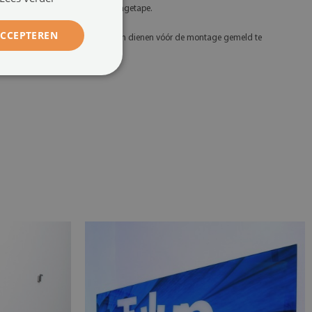
fstandhouders of speciale montagetape.
ACCEPTEREN
 Eventuele defecten en afwijkingen dienen vóór de montage gemeld te
orden.