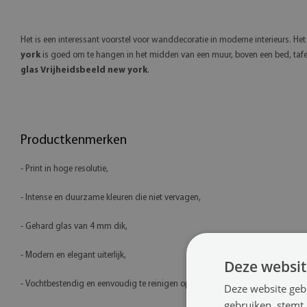
Het is een interessant voorstel voor wanddecoratie in moderne interieurs. He
york
is goed om te hangen in het midden van een muur, boven een bed, tafel
glas Vrijheidsbeeld new york
.
Productkenmerken
- Print in hoge resolutie,
- Intense en duurzame kleuren die niet vervagen,
- Gehard glas van 4 mm dik,
- Modern en elegant uiterlijk,
Deze websit
- Vochtbestendig en eenvoudig te reinigen oppervlak,
Deze website geb
gebruiken, stemt