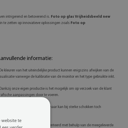
ven intrigerend en betoverend is.
Foto op glas Vrijheidsbeeld new
n te zetten op innovatieve oplossingen zoals
Foto op
anvullende informatie:
 De kleuren van het uiteindelijke product kunnen enigszins afwijken van de
isualisatie vanwege de kalibratie van de monitor en het type gebruikte inkt.
 Dankzij onze eigen productie is het mogelijk om op verzoek van de klant
rafische aanpassingen door te voeren.
 Gehard glas is zeer duurzaam, maar kan bij sterke schokken toch
eschadigd raken.
 website te
 Glasprints worden het best gemonteerd met behulp van de meegeleverde
Lees verder