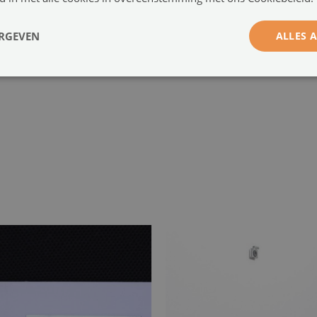
a
ERGEVEN
ALLES 
-
w