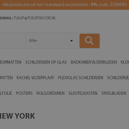
Alle producten uit het standaard assortiment
-5%
code: ZOMER5
EMAIL:
TULUP@TULUPDECOR.NL
Alles
EURMATTEN
SCHILDERIJEN OP GLAS
BADKAMER VLOERKLEDEN
KLO
MATTEN
KACHEL VLOERPLAAT
PLEXIGLAS SCHILDERIJEN
SCHILDERIJ
LFOLIE
POSTERS
ROLGORDIJNEN
SLEUTELKASTEN
TAFELBLADEN
 NEW YORK