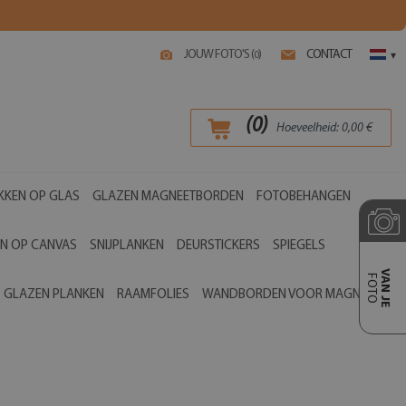
JOUW FOTO'S (
)
CONTACT
0
▾
(
0
)
Hoeveelheid:
0,00
€
KKEN OP GLAS
GLAZEN MAGNEETBORDEN
FOTOBEHANGEN
EN OP CANVAS
SNIJPLANKEN
DEURSTICKERS
SPIEGELS
VAN JE
FOTO
GLAZEN PLANKEN
RAAMFOLIES
WANDBORDEN VOOR MAGNETEN