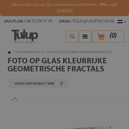
Alle producten uit het standaard assortiment
-5%
code:
ZOMER5
HULPLIJN
+48 32 700 37 99
EMAIL:
TULUP@TULUPDECOR.NL
▾
(
0
)
/
SCHILDERIJEN OP GLAS
/
FOTO OP GLAS KLEURRIJKE GEOMETRISCHE FRACTALS
FOTO OP GLAS KLEURRIJKE
GEOMETRISCHE FRACTALS
VRAAG EEN PRODUCT AAN