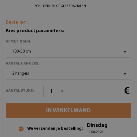
SCHILDERIJEN OP GLAS FRACTALEN
Bestellen:
Kies product parameters:
AFMETINGEN:
100x50 cm
AANTAL HANGERS:
2 hangers
€
x
AANTAL STUKS:
IN WINKELMAND
Dinsdag
We verzenden je bestelling:
11.08.2026