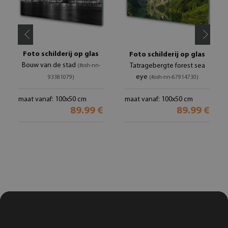
Foto schilderij op glas
Foto schilderij op glas
Bouw van de stad
Tatragebergte forest sea
(#osh-nn-
eye
93381079)
(#osh-nn-67914730)
maat vanaf: 100x50 cm
maat vanaf: 100x50 cm
89.99 €
89.99 €