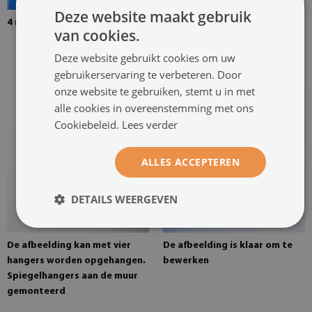
Deze website maakt gebruik
4 mm dik gehard glas
De afbeelding is bevestigd
van cookies.
met twee hangers. De hangers
zijn op twee plaatsen in het
Deze website gebruikt cookies om uw
schilderij gelijmd
gebruikerservaring te verbeteren. Door
onze website te gebruiken, stemt u in met
alle cookies in overeenstemming met ons
Cookiebeleid.
Lees verder
ALLES ACCEPTEREN
DETAILS WEERGEVEN
De afbeelding kan met vier
De afbeelding is klaar om te
hangers worden opgehangen.
bewerken
Spiegelhangers aan de muur
gemonteerd