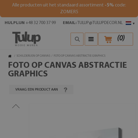
Alle producten uit het standaard assortiment
-5%
code:
ZOMER5
HULPLIJN
+48 32 700 37 99
EMAIL:
TULUP@TULUPDECOR.NL
▾
(
0
)
/
SCHILDERIJEN OP CANVAS
/
FOTO OP CANVAS ABSTRACTIE GRAPHICS
FOTO OP CANVAS ABSTRACTIE
GRAPHICS
VRAAG EEN PRODUCT AAN