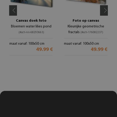
Canvas doek foto
Foto op canvas
Bloemen water lilies pond
Kleurrijke geometrische
fractals
(#och-nn-68293663)
(#och-176082237)
maat vanaf: 100x50 cm
maat vanaf: 100x50 cm
49.99 €
49.99 €