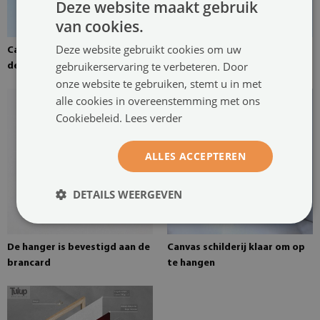
Deze website maakt gebruik
van cookies.
Deze website gebruikt cookies om uw
Canvas canvas gespannen over
Grenen brancard voor een
gebruikerservaring te verbeteren. Door
de brancard
schilderij op canvas
onze website te gebruiken, stemt u in met
alle cookies in overeenstemming met ons
Cookiebeleid.
Lees verder
ALLES ACCEPTEREN
DETAILS WEERGEVEN
De hanger is bevestigd aan de
Canvas schilderij klaar om op
brancard
te hangen