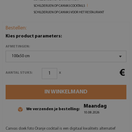
SCHILDERIJEN OP CANVAS COCKTAILS
SCHILDERIJEN OP CANVAS VOOR HET RESTAURANT
Bestellen:
Kies product parameters:
AFMETINGEN:
100x50 cm
€
x
AANTAL STUKS:
IN WINKELMAND
Maandag
We verzenden je bestelling:
10.08.2026
Canvas doek foto Oranje cocktail is een digitaal kwaliteits alternatief