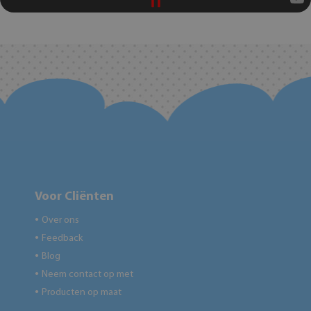
Voor Cliënten
Over ons
●
Feedback
●
Blog
●
Neem contact op met
●
Producten op maat
●