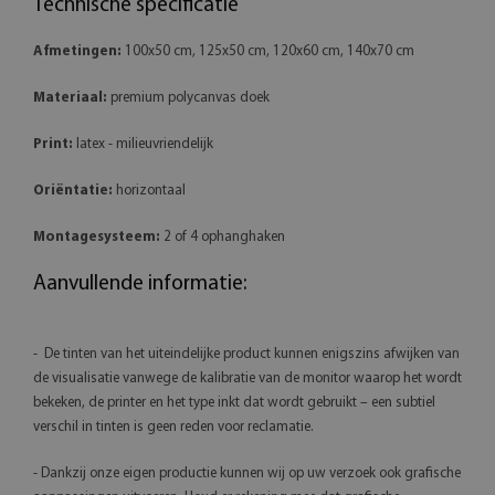
Technische specificatie
Afmetingen:
100x50 cm, 125x50 cm, 120x60 cm, 140x70 cm
Materiaal:
premium polycanvas doek
Print:
latex - milieuvriendelijk
Oriëntatie:
horizontaal
Montagesysteem:
2 of 4 ophanghaken
Aanvullende informatie:
- De tinten van het uiteindelijke product kunnen enigszins afwijken van
de visualisatie vanwege de kalibratie van de monitor waarop het wordt
bekeken, de printer en het type inkt dat wordt gebruikt – een subtiel
verschil in tinten is geen reden voor reclamatie.
- Dankzij onze eigen productie kunnen wij op uw verzoek ook grafische