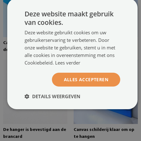
Deze website maakt gebruik
van cookies.
Deze website gebruikt cookies om uw
gebruikerservaring te verbeteren. Door
Canvas canvas gespannen over
Grenen brancard voor een
onze website te gebruiken, stemt u in met
de brancard
schilderij op canvas
alle cookies in overeenstemming met ons
Cookiebeleid.
Lees verder
ALLES ACCEPTEREN
DETAILS WEERGEVEN
De hanger is bevestigd aan de
Canvas schilderij klaar om op
brancard
te hangen