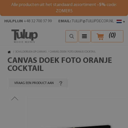
Alle producten uit het standaard assortiment
-5%
code:
ZOMER5
HULPLIJN
+48 32 700 37 99
EMAIL:
TULUP@TULUPDECOR.NL
▾
(
0
)
/
SCHILDERIJEN OP CANVAS
/
CANVAS DOEK FOTO ORANJE COCKTAIL
CANVAS DOEK FOTO ORANJE
COCKTAIL
VRAAG EEN PRODUCT AAN