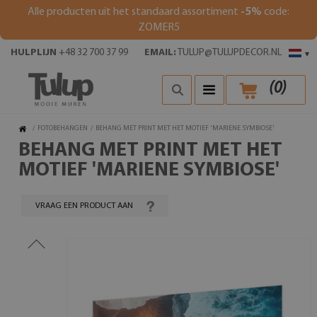
Alle producten uit het standaard assortiment
-5%
code:
ZOMER5
HULPLIJN
+48 32 700 37 99
EMAIL:
TULUP@TULUPDECOR.NL
▾
(
0
)
/
FOTOBEHANGEN
/
BEHANG MET PRINT MET HET MOTIEF 'MARIENE SYMBIOSE'
BEHANG MET PRINT MET HET
MOTIEF 'MARIENE SYMBIOSE'
VRAAG EEN PRODUCT AAN