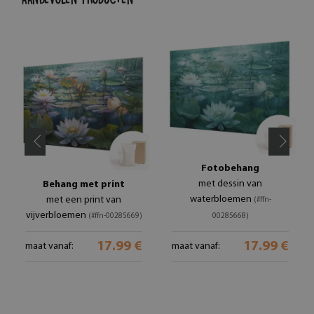
Fotobehang
met dessin van
Behang met print
waterbloemen
met een print van
(#ffn-
vijverbloemen
(#ffn-00285669)
00285668)
17.99 €
17.99 €
maat vanaf:
maat vanaf: