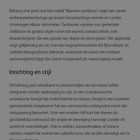
Behang met print met het motief 'Mariene symbiose' roept een sereen
onderwaterlandschap op waarin koraalachtige vormen en zachte
stromingen elkaar ontmoeten. De kleuren variëren van gedempte
zeeblauw en groene algen tonen tot warme zandaccenten, met
vloeiende lijnen die een gevoel van diepte en ritme geven. Het oppervlak
oogt gelijkmatig en vol, met een hoge printresolutie die fijne details en
subtiele kleurgradaties behoudt, waardoor de wand een tastbare
aanwezigheid krijgt die zowel rustgevend als nieuwsgierig maakt.
Inrichting en stijl
Dit behang past uitstekend in interieurstijlen die de natuur willen
integreren zonder opdringerig te zijn. In een Scandinavische
woonkamer brengt het motief kalmte en textuur, terwijl in een maritiem
geïnspireerde slaapkamer het een sensorische achtergrond vormt die
ontspanning bevordert. Voor een modern loft kan het dienen als
grootbeeldaccentwand die diepte en beweging toevoegt zonder de
ruimte te overweldigen. Ook in ateliers, kantoorhoeken of horeca-
ruimtes creëert het motief een subtiele focus die de blik uitnodigt om te