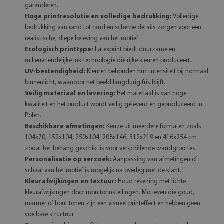
garanderen.
Hoge printresolutie en volledige bedrukking:
Volledige
bedrukking van rand tot rand en scherpe details zorgen voor een
realistische, diepe beleving van het motief.
Ecologisch printtype:
Latexprint biedt duurzame en
milieuvriendelijke inkttechnologie die rijke kleuren produceert.
UV-bestendigheid:
Kleuren behouden hun intensiteit bij normaal
binnenlicht, waardoor het beeld langdurig fris blijft.
Veilig materiaal en levering:
Het materiaal is van hoge
kwaliteit en het product wordt veilig geleverd en geproduceerd in
Polen.
Beschikbare afmetingen:
Keuze uit meerdere formaten zoals
104x70, 152x104, 250x104, 208x146, 312x219 en 416x254 cm
zodat het behang geschikt is voor verschillende wandgroottes.
Personalisatie op verzoek:
Aanpassing van afmetingen of
schaal van het motief is mogelijk na overleg met de klant.
Kleurafwijkingen en textuur:
Houd rekening met lichte
kleurafwijkingen door monitorinstellingen. Motieven die goud,
marmer of hout tonen zijn een visueel printeffect en hebben geen
voelbare structuur.