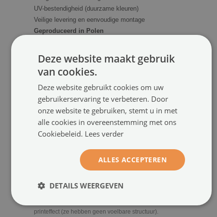
UV-bestendigheid (duurzame kleuren)
Veilige levering en eenvoudige montage
Geproduceerd in Polen
Deze website maakt gebruik
SPECIFICATIES
van cookies.
Beschikbare afmetingen:
104x70, 152x104, 250x104,
Deze website gebruikt cookies om uw
208x146, 312x219, 416x254 cm
gebruikerservaring te verbeteren. Door
Printtype:
Latex (100% ecologisch)
onze website te gebruiken, stemt u in met
Bestemming:
Binnenshuis (voor de muur)
alle cookies in overeenstemming met ons
Personalisatie:
Aanpassing mogelijk op verzoek van de
Cookiebeleid.
Lees verder
klant
ALLES ACCEPTEREN
GOED OM TE WETEN
De kleurtinten kunnen enigszins afwijken afhankelijk van de
DETAILS WEERGEVEN
instellingen van je monitor.
Motieven zoals goud, marmer of hout zijn uitsluitend een visueel
printeffect (ze hebben geen voelbare structuur).