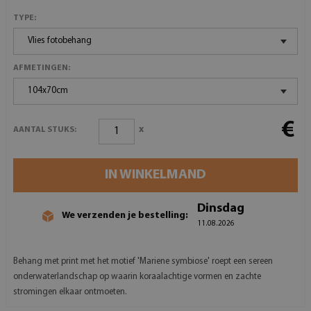
TYPE:
Vlies fotobehang
AFMETINGEN:
104x70cm
€
x
AANTAL STUKS:
IN WINKELMAND
Dinsdag
We verzenden je bestelling:
11.08.2026
Behang met print met het motief 'Mariene symbiose' roept een sereen
onderwaterlandschap op waarin koraalachtige vormen en zachte
stromingen elkaar ontmoeten.